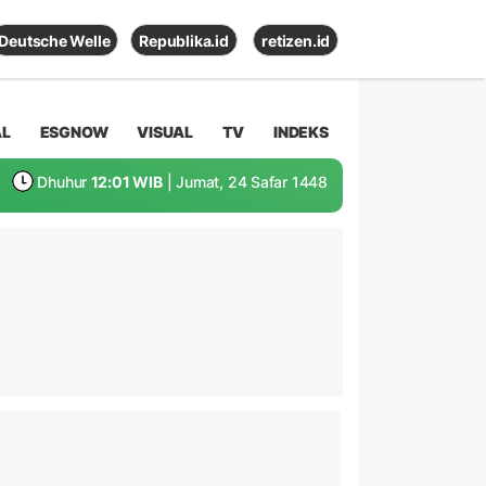
Deutsche Welle
Republika.id
retizen.id
AL
ESGNOW
VISUAL
TV
INDEKS
Dhuhur
12:01 WIB
| Jumat, 24 Safar 1448