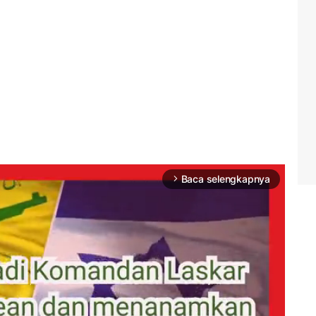
Baca selengkapnya
arrow_forward_ios