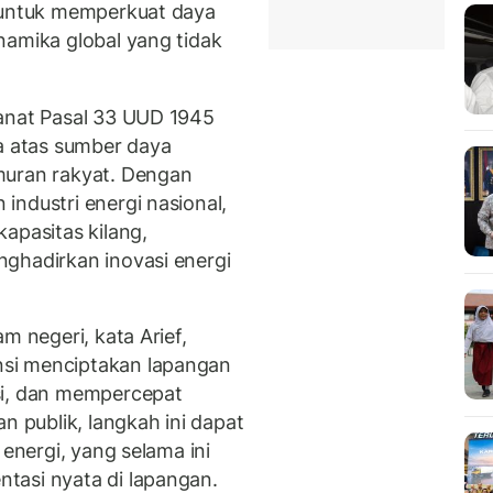
g untuk memperkuat daya
namika global yang tidak
manat Pasal 33 UUD 1945
 atas sumber daya
muran rakyat. Dengan
industri energi nasional,
apasitas kilang,
ghadirkan inovasi energi
m negeri, kata Arief,
si menciptakan lapangan
si, dan mempercepat
n publik, langkah ini dapat
 energi, yang selama ini
tasi nyata di lapangan.