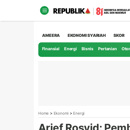
AMEERA
EKONOMI SYARIAH
SKOR
Finansial
Energi
Bisnis
Pertanian
Oto
>
>
Home
Ekonomi
Energi
Arief Rosyid: Pe