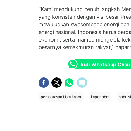
“Kami mendukung penuh langkah Mente
yang konsisten dengan visi besar Pre
mewujudkan swasembada energi dan
energi nasional. Indonesia harus berda
ekonomi, serta mampu mengelola kek
besarnya kemakmuran rakyat,” papar
Ikuti Whatsapp Chan
pembatasan bbm impor
impor bbm
spbu sh