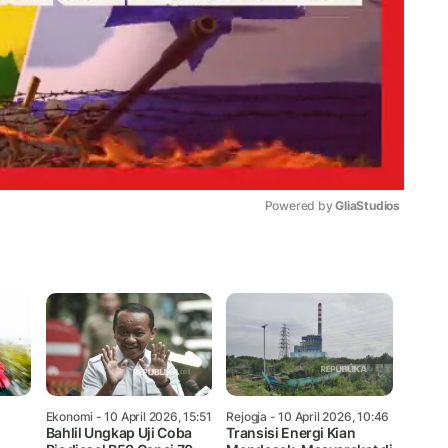
Powered by 
GliaStudios
Mute
Ekonomi
- 10 April 2026, 15:51
Rejogja
- 10 April 2026, 10:46
Bahlil Ungkap Uji Coba
Transisi Energi Kian