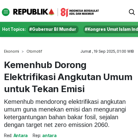
Hot Topics:
#Gubernur BI Mundur
#Kongres Umat Islam In
Ekonomi
Otomotif
Jumat , 19 Sep 2025, 01:00 WIB
Kemenhub Dorong
Elektrifikasi Angkutan Umum
untuk Tekan Emisi
Kemenhub mendorong elektrifikasi angkutan
umum guna menekan emisi dan mengurangi
ketergantungan bahan bakar fosil, sejalan
dengan target net zero emission 2060.
Red:
Antara
Rep:
antara