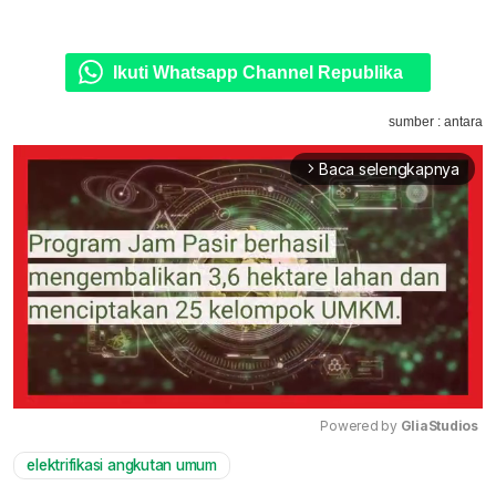
Ikuti Whatsapp Channel Republika
sumber : antara
Baca selengkapnya
arrow_forward_ios
Powered by 
GliaStudios
elektrifikasi angkutan umum
Mute