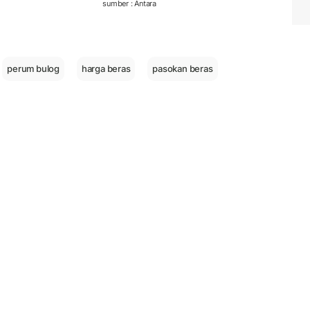
sumber : Antara
perum bulog
harga beras
pasokan beras