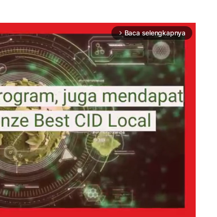
Baca selengkapnya
arrow_forward_ios