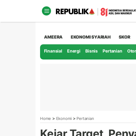
AMEERA
EKONOMI SYARIAH
SKOR
Finansial
Energi
Bisnis
Pertanian
Oto
>
>
Home
Ekonomi
Pertanian
Kejar Target, Pen