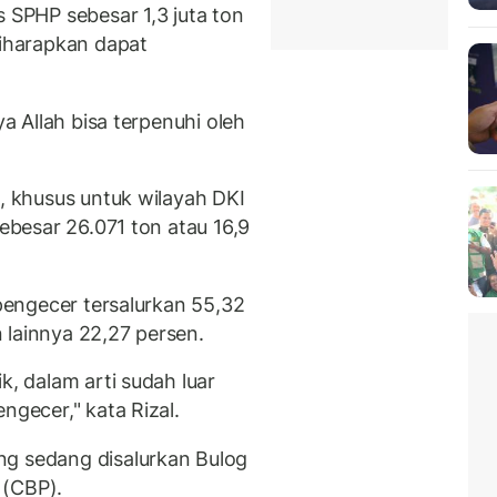
s SPHP sebesar 1,3 juta ton
diharapkan dapat
ya Allah bisa terpenuhi oleh
i, khusus untuk wilayah DKI
sebesar 26.071 ton atau 16,9
 pengecer tersalurkan 55,32
 lainnya 22,27 persen.
k, dalam arti sudah luar
ngecer," kata Rizal.
ng sedang disalurkan Bulog
 (CBP).