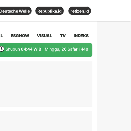
Deutsche Welle
Republika.id
retizen.id
AL
ESGNOW
VISUAL
TV
INDEKS
Shubuh
04:44 WIB
| Minggu, 26 Safar 1448