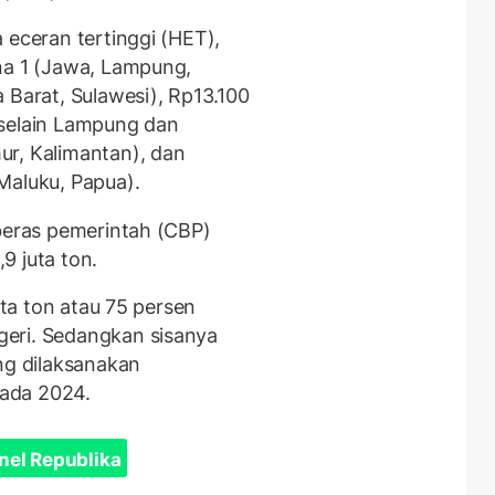
 eceran tertinggi (HET),
na 1 (Jawa, Lampung,
 Barat, Sulawesi), Rp13.100
 selain Lampung dan
ur, Kalimantan), dan
Maluku, Papua).
 beras pemerintah (CBP)
9 juta ton.
uta ton atau 75 persen
eri. Sedangkan sisanya
ng dilaksanakan
ada 2024.
nel Republika