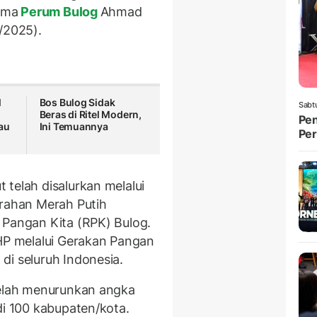
tama
Perum Bulog
Ahmad
/2025).
l
Bos Bulog Sidak
Sabt
Beras di Ritel Modern,
Pen
au
Ini Temuannya
Per
t telah disalurkan melalui
urahan Merah Putih
 Pangan Kita (RPK) Bulog.
PHP melalui Gerakan Pangan
di seluruh Indonesia.
telah menurunkan angka
di 100 kabupaten/kota.