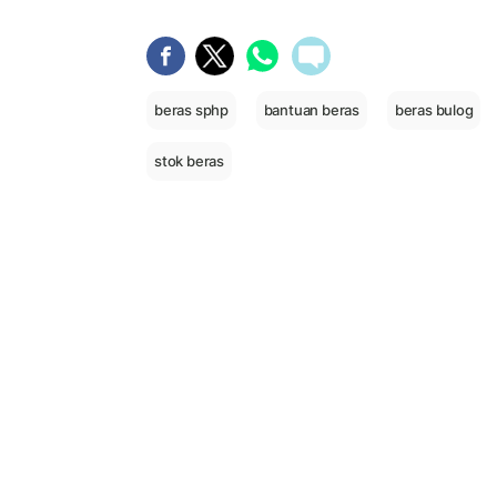
beras sphp
bantuan beras
beras bulog
stok beras