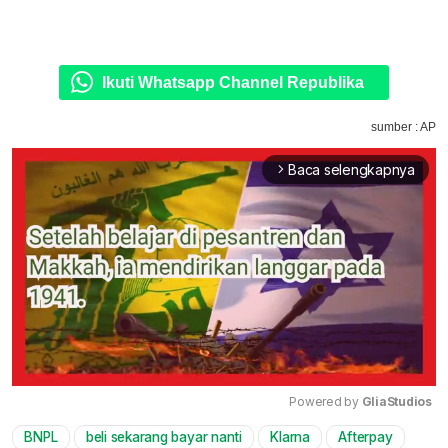
Ikuti Whatsapp Channel Republika
sumber : AP
Baca selengkapnya
arrow_forward_ios
Powered by 
GliaStudios
BNPL
beli sekarang bayar nanti
Klarna
Afterpay
Mute