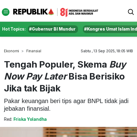
Hot Topics:
#Gubernur BI Mundur
#Kongres Umat Islam In
Ekonomi
Finansial
Sabtu , 13 Sep 2025, 18:05 WIB
Tengah Populer, Skema
Buy
Now Pay Later
Bisa Berisiko
Jika tak Bijak
Pakar keuangan beri tips agar BNPL tidak jadi
jebakan finansial.
Red:
Friska Yolandha