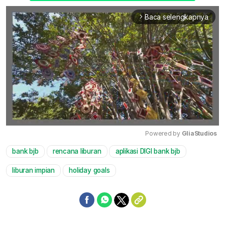
Baca selengkapnya
arrow_forward_ios
Powered by 
GliaStudios
bank bjb
rencana liburan
aplikasi DIGI bank bjb
Mute
liburan impian
holiday goals