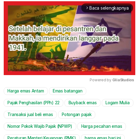
Baca selengkapnya
arrow_forward_ios
Powered by 
GliaStudios
Harga emas Antam
Emas batangan
Mute
Pajak Penghasilan (PPh) 22
Buyback emas
Logam Mulia
Transaksi jual beli emas
Potongan pajak
Nomor Pokok Wajib Pajak (NPWP)
Harga pecahan emas
Peraturan Menteri Keuangan (PMK)
harga emas hari ini