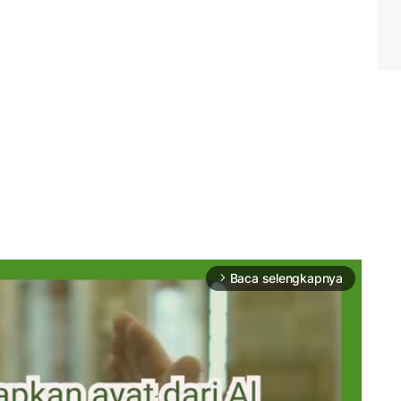
Baca selengkapnya
arrow_forward_ios