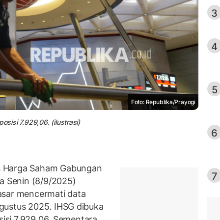
3
4
5
Foto: Republika/Prayogi
sisi 7.929,06. (ilustrasi)
6
s Harga Saham Gabungan
7
da Senin (8/9/2025)
asar mencermati data
gustus 2025. IHSG dibuka
sisi 7.929,06. Sementara