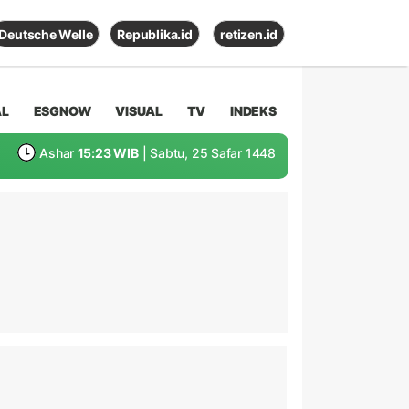
Deutsche Welle
Republika.id
retizen.id
AL
ESGNOW
VISUAL
TV
INDEKS
Ashar
15:23 WIB
| Sabtu, 25 Safar 1448