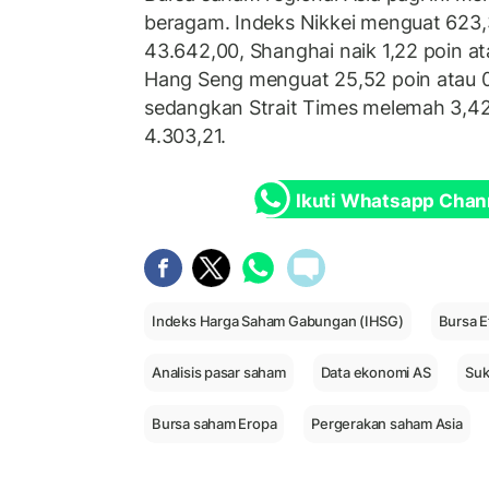
beragam. Indeks Nikkei menguat 623,3
43.642,00, Shanghai naik 1,22 poin at
Hang Seng menguat 25,52 poin atau 0
sedangkan Strait Times melemah 3,42
4.303,21.
Ikuti Whatsapp Chan
Indeks Harga Saham Gabungan (IHSG)
Bursa E
Analisis pasar saham
Data ekonomi AS
Suk
Bursa saham Eropa
Pergerakan saham Asia