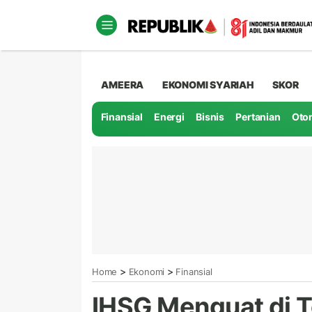
AMEERA
EKONOMI SYARIAH
SKOR
Finansial
Energi
Bisnis
Pertanian
Oto
>
>
Home
Ekonomi
Finansial
IHSG Menguat di 