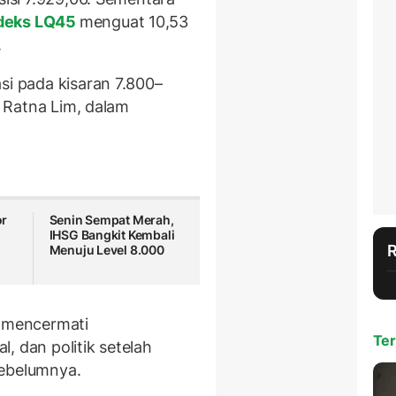
deks LQ45
menguat 10,53
.
si pada kisaran 7.800–
s, Ratna Lim, dalam
or
Senin Sempat Merah,
IHSG Bangkit Kembali
Menuju Level 8.000
h mencermati
Ter
, dan politik setelah
sebelumnya.