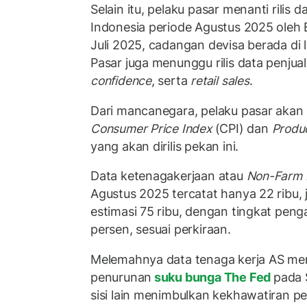
Selain itu, pelaku pasar menanti rilis
Indonesia periode Agustus 2025 oleh 
Juli 2025, cadangan devisa berada di le
Pasar juga menunggu rilis data penjua
confidence
, serta
retail sales
.
Dari mancanegara, pelaku pasar akan
Consumer Price Index
(CPI) dan
Produc
yang akan dirilis pekan ini.
Data ketenagakerjaan atau
Non-Farm P
Agustus 2025 tercatat hanya 22 ribu, j
estimasi 75 ribu, dengan tingkat pen
persen, sesuai perkiraan.
Melemahnya data tenaga kerja AS me
penurunan
suku bunga The Fed
pada 
sisi lain menimbulkan kekhawatiran p