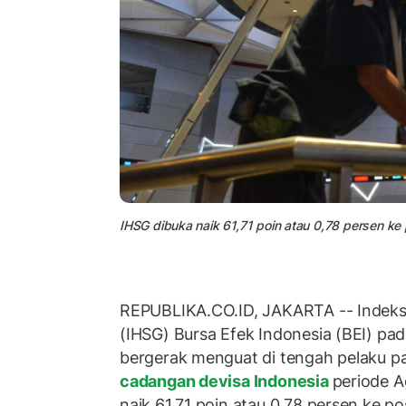
IHSG dibuka naik 61,71 poin atau 0,78 persen ke po
REPUBLIKA.CO.ID, JAKARTA -- Indek
(IHSG) Bursa Efek Indonesia (BEI) pa
bergerak menguat di tengah pelaku p
cadangan devisa Indonesia
periode A
naik 61,71 poin atau 0,78 persen ke po