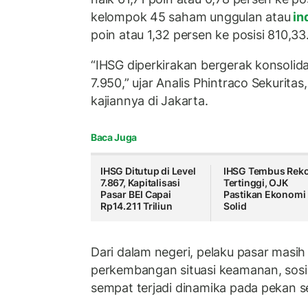
kelompok 45 saham unggulan atau
in
poin atau 1,32 persen ke posisi 810,33
“IHSG diperkirakan bergerak konsolida
7.950,” ujar Analis Phintraco Sekurita
kajiannya di Jakarta.
Baca Juga
IHSG Ditutup di Level
IHSG Tembus Rek
7.867, Kapitalisasi
Tertinggi, OJK
Pasar BEI Capai
Pastikan Ekonomi
Rp14.211 Triliun
Solid
Dari dalam negeri, pelaku pasar masi
perkembangan situasi keamanan, sosial
sempat terjadi dinamika pada pekan 