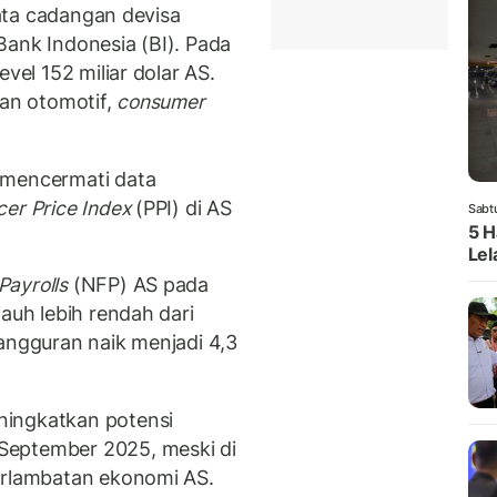
 data cadangan devisa
Bank Indonesia (BI). Pada
vel 152 miliar dolar AS.
lan otomotif,
consumer
 mencermati data
er Price Index
(PPI) di AS
Sabt
5 H
Lel
ayrolls
(NFP) AS pada
auh lebih rendah dari
gangguran naik menjadi 4,3
ningkatkan potensi
September 2025, meski di
erlambatan ekonomi AS.