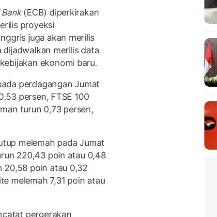
 Bank
(ECB) diperkirakan
ilis proyeksi
ggris juga akan merilis
a dijadwalkan merilis data
kebijakan ekonomi baru.
 pada perdagangan Jumat
n 0,53 persen, FTSE 100
man turun 0,73 persen,
itutup melemah pada Jumat
urun 220,43 poin atau 0,48
 20,58 poin atau 0,32
te melemah 7,31 poin atau
encatat pergerakan