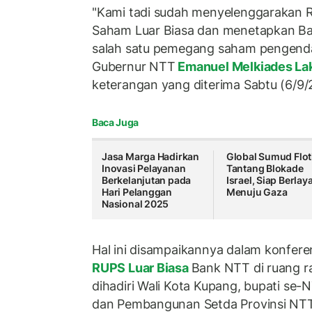
"Kami tadi sudah menyelenggaraka
Saham Luar Biasa dan menetapkan Ban
salah satu pemegang saham pengendal
Gubernur NTT
Emanuel Melkiades La
keterangan yang diterima Sabtu (6/9/
Baca Juga
Jasa Marga Hadirkan
Global Sumud Floti
Inovasi Pelayanan
Tantang Blokade
Berkelanjutan pada
Israel, Siap Berlay
Hari Pelanggan
Menuju Gaza
Nasional 2025
Hal ini disampaikannya dalam konfere
RUPS Luar Biasa
Bank NTT di ruang 
dihadiri Wali Kota Kupang, bupati se
dan Pembangunan Setda Provinsi NTT 