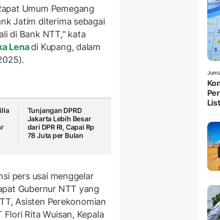
n Rapat Umum Pemegang
k Jatim diterima sebagai
i di Bank NTT," kata
ka Lena
di Kupang, dalam
2025).
Juma
Kon
Per
List
lla
Tunjangan DPRD
Jakarta Lebih Besar
ar
dari DPR RI, Capai Rp
78 Juta per Bulan
nsi pers usai menggelar
rapat Gubernur NTT yang
-NTT, Asisten Perekonomian
Flori Rita Wuisan, Kepala