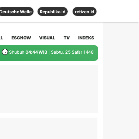
Deutsche Welle
Republika.id
retizen.id
AL
ESGNOW
VISUAL
TV
INDEKS
Shubuh
04:44 WIB
| Sabtu, 25 Safar 1448