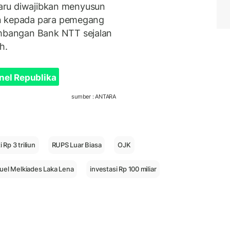
 baru diwajibkan menyusun
an kepada para pemegang
bangan Bank NTT sejalan
h.
nel Republika
sumber : ANTARA
 Rp 3 triliun
RUPS Luar Biasa
OJK
el Melkiades Laka Lena
investasi Rp 100 miliar