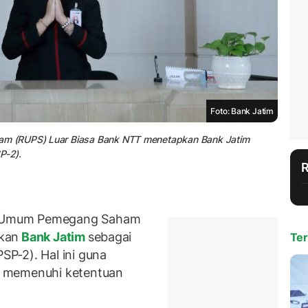
Foto: Bank Jatim
m (RUPS) Luar Biasa Bank NTT menetapkan Bank Jatim
P-2).
t Umum Pemegang Saham
kan
Bank Jatim
sebagai
Ter
P-2). Hal ini guna
n memenuhi ketentuan