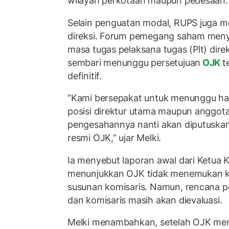
wilayah perkotaan maupun pedesaan.
Selain penguatan modal, RUPS juga
direksi. Forum pemegang saham meny
masa tugas pelaksana tugas (Plt) dire
sembari menunggu persetujuan
OJK
t
definitif.
“Kami bersepakat untuk menunggu hasi
posisi direktur utama maupun anggota
pengesahannya nanti akan diputuskan
resmi OJK,” ujar Melki.
Ia menyebut laporan awal dari Ketua 
menunjukkan OJK tidak menemukan ke
susunan komisaris. Namun, rencana p
dan komisaris masih akan dievaluasi.
Melki menambahkan, setelah OJK mem