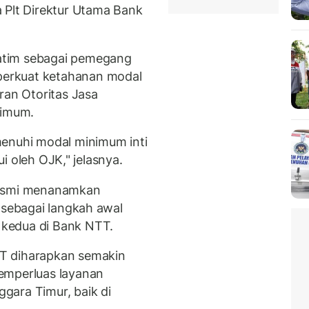
 Plt Direktur Utama Bank
atim sebagai pemegang
erkuat ketahanan modal
an Otoritas Jasa
nimum.
menuhi modal minimum inti
jui oleh OJK," jelasnya.
resmi menanamkan
 sebagai langkah awal
kedua di Bank NTT.
T diharapkan semakin
emperluas layanan
gara Timur, baik di