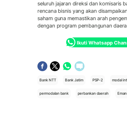
seluruh jajaran direksi dan komisaris
rencana bisnis yang akan disampaik
saham guna memastikan arah pengem
dengan program pembangunan daera
Ikuti Whatsapp Chan
Bank NTT
Bank Jatim
PSP-2
modal inti
permodalan bank
perbankan daerah
Emanu