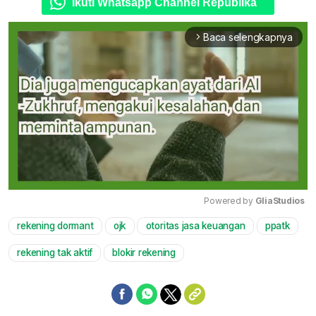
Ikuti Whatsapp Channel Republika
Baca selengkapnya
arrow_forward_ios
Powered by 
GliaStudios
rekening dormant
ojk
otoritas jasa keuangan
ppatk
Mute
rekening tak aktif
blokir rekening