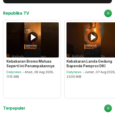
>
Republika TV
Kebakaran Bromo Meluas
Kebakaran Landa Gedung
Seperti ini Penampakannya
Bapenda Pemprov DKI
Dailynews
- Ahad , 09 Aug 2026,
Dailynews
- Jumat , 07 Aug 2026
11:15 WIB
23:00 WIB
>
Terpopuler