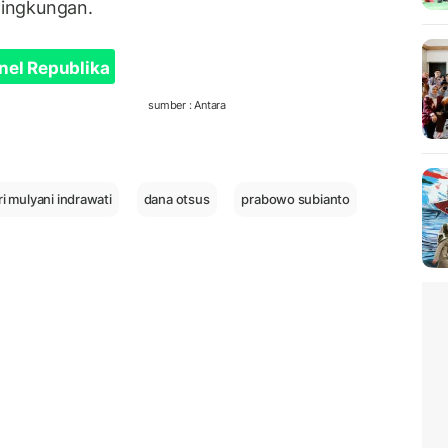
 lingkungan.
nel Republika
sumber : Antara
ri mulyani indrawati
dana otsus
prabowo subianto