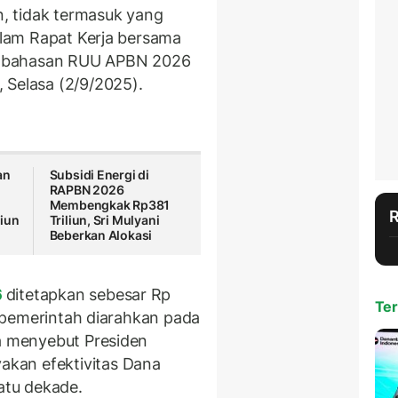
un, tidak termasuk yang
dalam Rapat Kerja bersama
embahasan RUU APBN 2026
 Selasa (2/9/2025).
an
Subsidi Energi di
RAPBN 2026
Membengkak Rp381
liun
Triliun, Sri Mulyani
Beberkan Alokasi
6
ditetapkan sebesar Rp
Ter
us pemerintah diarahkan pada
Ia menyebut Presiden
kan efektivitas Dana
satu dekade.