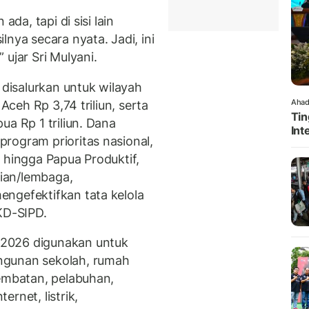
ada, tapi di sisi lain
nya secara nyata. Jadi, ini
ujar Sri Mulyani.
isalurkan untuk wilayah
Ahad
 Aceh Rp 3,74 triliun, serta
Tin
ua Rp 1 triliun. Dana
Int
rogram prioritas nasional,
 hingga Papua Produktif,
ian/lembaga,
ngefektifkan tata kelola
KD-SIPD.
2026 digunakan untuk
ngunan sekolah, rumah
jembatan, pelabuhan,
rnet, listrik,