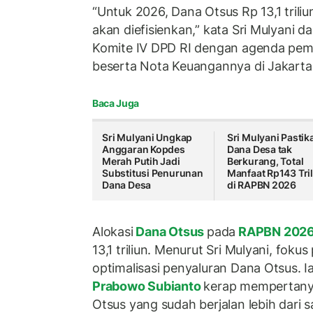
“Untuk 2026, Dana Otsus Rp 13,1 trili
akan diefisienkan,” kata Sri Mulyani 
Komite IV DPD RI dengan agenda p
beserta Nota Keuangannya di Jakarta,
Baca Juga
Sri Mulyani Ungkap
Sri Mulyani Pastik
Anggaran Kopdes
Dana Desa tak
Merah Putih Jadi
Berkurang, Total
Substitusi Penurunan
Manfaat Rp143 Tri
Dana Desa
di RAPBN 2026
Alokasi
Dana Otsus
pada
RAPBN 202
13,1 triliun. Menurut Sri Mulyani, fok
optimalisasi penyaluran Dana Otsus. 
Prabowo Subianto
kerap mempertanya
Otsus yang sudah berjalan lebih dari 