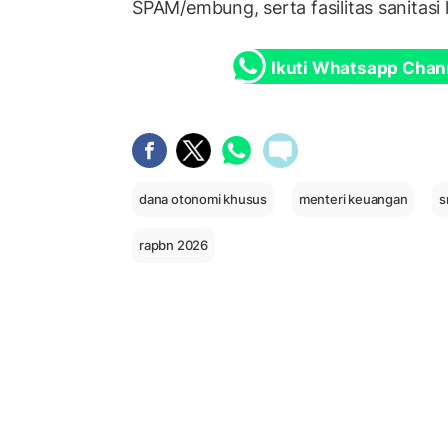
SPAM/embung, serta fasilitas sanitasi
Ikuti Whatsapp Chan
dana otonomi khusus
menteri keuangan
s
rapbn 2026