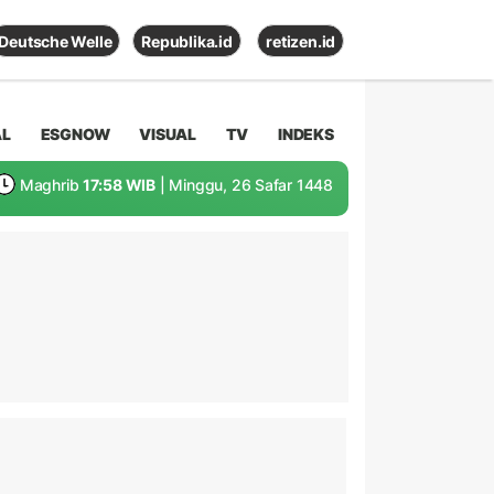
Deutsche Welle
Republika.id
retizen.id
AL
ESGNOW
VISUAL
TV
INDEKS
Maghrib
17:58 WIB
| Minggu, 26 Safar 1448