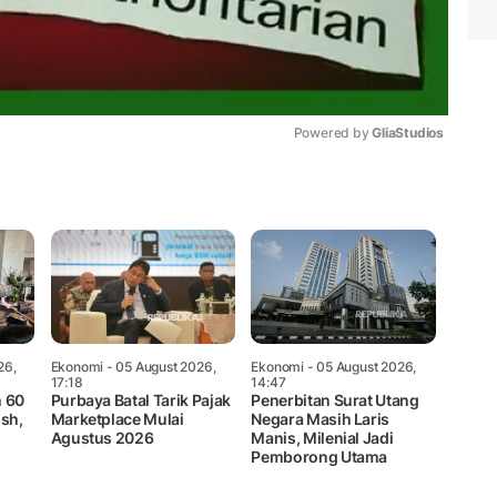
Powered by 
GliaStudios
Mute
26,
Ekonomi
- 05 August 2026,
Ekonomi
- 05 August 2026,
17:18
14:47
h 60
Purbaya Batal Tarik Pajak
Penerbitan Surat Utang
sh,
Marketplace Mulai
Negara Masih Laris
Agustus 2026
Manis, Milenial Jadi
Pemborong Utama