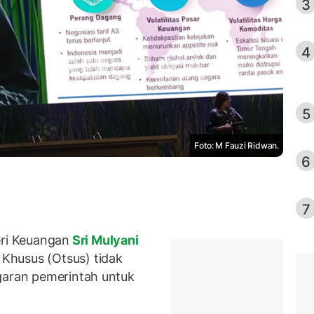
3
4
5
Foto: M Fauzi Ridwan.
6
7
ri Keuangan
Sri Mulyani
husus (Otsus) tidak
garan pemerintah untuk