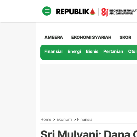
AMEERA
EKONOMI SYARIAH
SKOR
Finansial
Energi
Bisnis
Pertanian
Oto
>
>
Home
Ekonomi
Finansial
Sri Mulyani: Dana