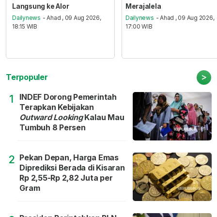
Langsung ke Alor
Merajalela
Dailynews
- Ahad , 09 Aug 2026,
Dailynews
- Ahad , 09 Aug 2026,
18:15 WIB
17:00 WIB
>
Terpopuler
INDEF Dorong Pemerintah
1
Terapkan Kebijakan
Outward Looking
Kalau Mau
Tumbuh 8 Persen
Pekan Depan, Harga Emas
2
Diprediksi Berada di Kisaran
Rp 2,55-Rp 2,82 Juta per
Gram