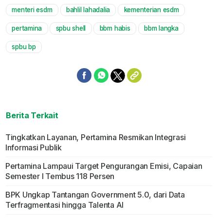
menteri esdm
bahlil lahadalia
kementerian esdm
Mute
pertamina
spbu shell
bbm habis
bbm langka
spbu bp
Berita Terkait
Tingkatkan Layanan, Pertamina Resmikan Integrasi
Informasi Publik
Pertamina Lampaui Target Pengurangan Emisi, Capaian
Semester I Tembus 118 Persen
BPK Ungkap Tantangan Government 5.0, dari Data
Terfragmentasi hingga Talenta AI