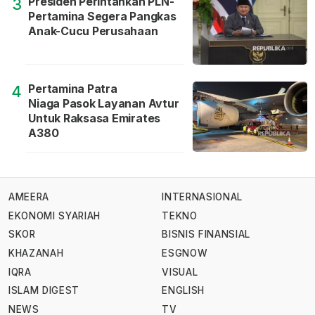
Presiden Perintahkan PLN-
3
Pertamina Segera Pangkas
Anak-Cucu Perusahaan
Pertamina Patra
4
Niaga Pasok Layanan Avtur
Untuk Raksasa Emirates
A380
AMEERA
INTERNASIONAL
EKONOMI SYARIAH
TEKNO
SKOR
BISNIS FINANSIAL
KHAZANAH
ESGNOW
IQRA
VISUAL
ISLAM DIGEST
ENGLISH
NEWS
TV