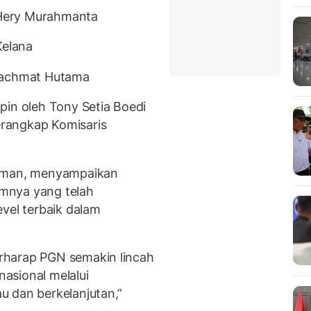
: Hery Murahmanta
Kelana
 Rachmat Hutama
pin oleh Tony Setia Boedi
rangkap Komisaris
Usman, menyampaikan
lumnya yang telah
vel terbaik dalam
rharap PGN semakin lincah
asional melalui
u dan berkelanjutan,”