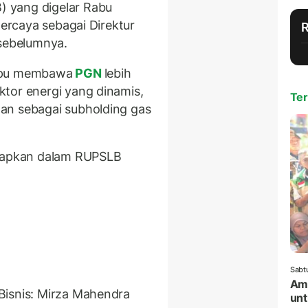
 yang digelar Rabu
percaya sebagai Direktur
sebelumnya.
ampu membawa
PGN
lebih
tor energi yang dinamis,
Ter
an sebagai subholding gas
etapkan dalam RUPSLB
Sabt
Amr
Bisnis: Mirza Mahendra
unt