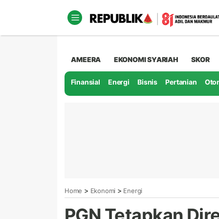
AMEERA
EKONOMI SYARIAH
SKOR
Finansial
Energi
Bisnis
Pertanian
Oto
>
>
Home
Ekonomi
Energi
PGN Tetapkan Dire