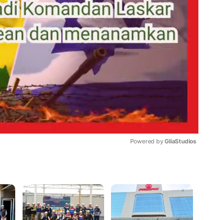
Powered by 
GliaStudios
Mute