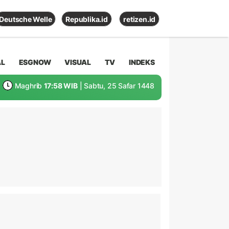
Deutsche Welle
Republika.id
retizen.id
AL
ESGNOW
VISUAL
TV
INDEKS
Maghrib
17:58 WIB
| Sabtu, 25 Safar 1448