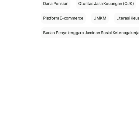
Dana Pensiun
Otoritas Jasa Keuangan (OJK)
Platform E-commerce
UMKM
Literasi Ke
Badan Penyelenggara Jaminan Sosial Ketenagakerj