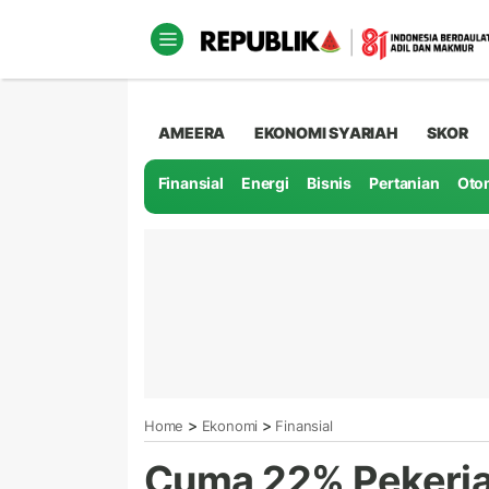
AMEERA
EKONOMI SYARIAH
SKOR
Finansial
Energi
Bisnis
Pertanian
Oto
>
>
Home
Ekonomi
Finansial
Cuma 22% Pekerja