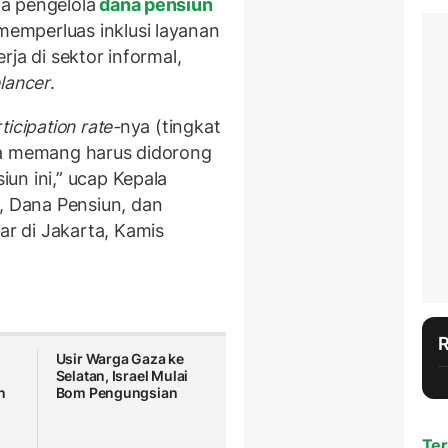
a pengelola
dana pensiun
memperluas inklusi layanan
ja di sektor informal,
elancer
.
ticipation rate-
nya (tingkat
ga memang harus didorong
un ini,” ucap Kepala
 Dana Pensiun, dan
r di Jakarta, Kamis
Usir Warga Gaza ke
Selatan, Israel Mulai
n
Bom Pengungsian
Ter