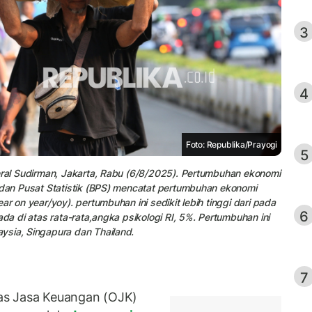
3
4
Foto: Republika/Prayogi
5
eral Sudirman, Jakarta, Rabu (6/8/2025). Pertumbuhan ekonomi
adan Pusat Statistik (BPS) mencatat pertumbuhan ekonomi
r on year/yoy). pertumbuhan ini sedikit lebih tinggi dari pada
6
ada di atas rata-rata,angka psikologi RI, 5%. Pertumbuhan ini
ysia, Singapura dan Thailand.
7
as Jasa Keuangan (OJK)