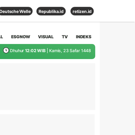
Deutsche Welle
Republika.id
retizen.id
AL
ESGNOW
VISUAL
TV
INDEKS
Dhuhur
12:02 WIB
| Kamis, 23 Safar 1448