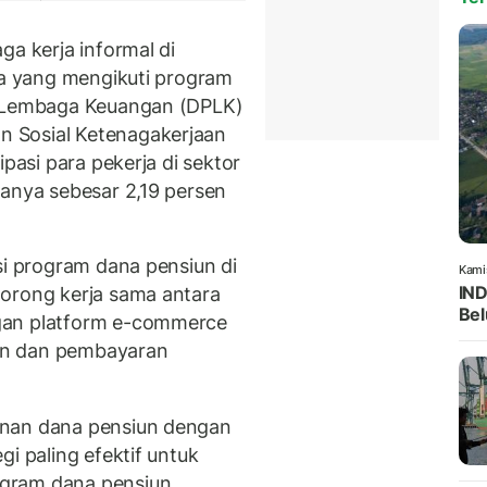
ga kerja informal di
nya yang mengikuti program
n Lembaga Keuangan (DPLK)
 Sosial Ketenagakerjaan
ipasi para pekerja di sektor
hanya sebesar 2,19 persen
si program dana pensiun di
Kami
IND
dorong kerja sama antara
Bel
gan platform e-commerce
an dan pembayaran
anan dana pensiun dengan
i paling efektif untuk
gram dana pensiun,