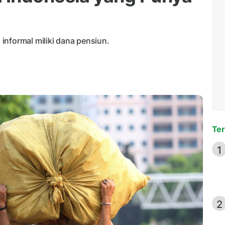
informal miliki dana pensiun.
Ter
1
2