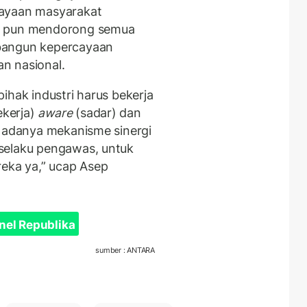
cayaan masyarakat
ya pun mendorong semua
bangun kepercayaan
n nasional.
ihak industri harus bekerja
kerja)
aware
(sadar) dan
u adanya mekanisme sinergi
selaku pengawas, untuk
ka ya,” ucap Asep
nel Republika
sumber : ANTARA