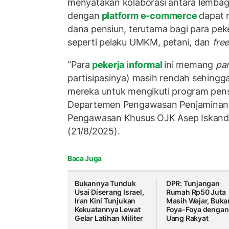
menyatakan kolaborasi antara lembag
dengan
platform e-commerce
dapat 
dana pensiun, terutama bagi para peker
seperti pelaku UMKM, petani, dan
fre
“Para
pekerja informal
ini memang
par
partisipasinya) masih rendah sehing
mereka untuk mengikuti program pensi
Departemen Pengawasan Penjaminan,
Pengawasan Khusus OJK Asep Iskanda
(21/8/2025).
Baca Juga
Bukannya Tunduk
DPR: Tunjangan
Usai Diserang Israel,
Rumah Rp50 Juta
Iran Kini Tunjukan
Masih Wajar, Buka
Kekuatannya Lewat
Foya-Foya dengan
Gelar Latihan Militer
Uang Rakyat