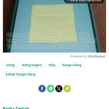
Powered by 
GliaStudios
utang
utang negara
mbg
bunga utang
Mute
beban bunga utang
Berita Terkait