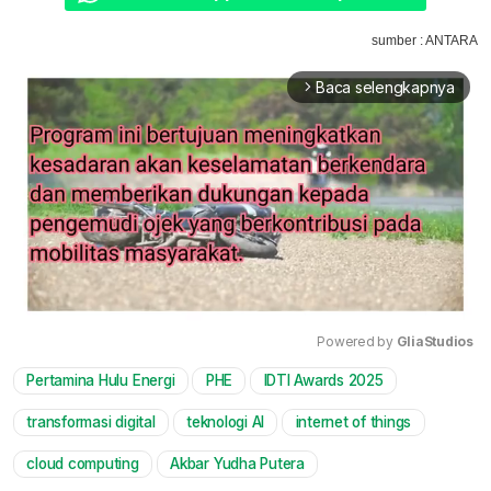
sumber : ANTARA
Baca selengkapnya
arrow_forward_ios
Powered by 
GliaStudios
Pertamina Hulu Energi
PHE
IDTI Awards 2025
Mute
transformasi digital
teknologi AI
internet of things
cloud computing
Akbar Yudha Putera