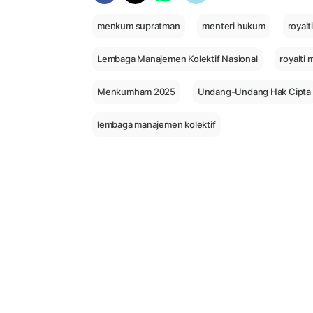
menkum supratman
menteri hukum
royalt
Lembaga Manajemen Kolektif Nasional
royalti 
Menkumham 2025
Undang-Undang Hak Cipta
lembaga manajemen kolektif