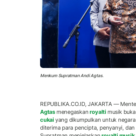
Menkum Supratman Andi Agtas.
REPUBLIKA.CO.ID, JAKARTA — Mente
Agtas
menegaskan
royalti
musik buk
cukai
yang dikumpulkan untuk negara
diterima para pencipta, penyanyi, dan 
Supratman menjelaskan
royalti musik