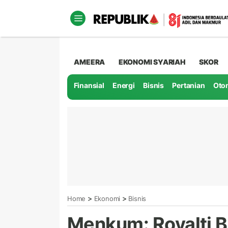
AMEERA
EKONOMI SYARIAH
SKOR
Finansial
Energi
Bisnis
Pertanian
Oto
>
>
Home
Ekonomi
Bisnis
Menkum: Royalti B