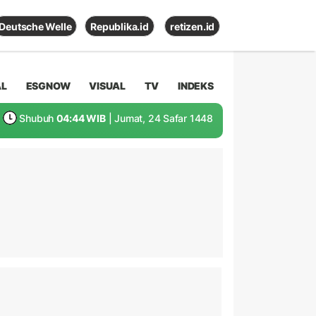
Deutsche Welle
Republika.id
retizen.id
AL
ESGNOW
VISUAL
TV
INDEKS
Shubuh
04:44 WIB
| Jumat, 24 Safar 1448