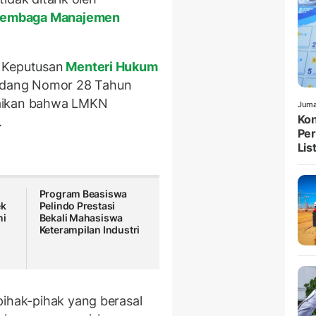
embaga Manajemen
 Keputusan
Menteri Hukum
dang Nomor 28 Tahun
paikan bahwa LMKN
Juma
Kon
.
Per
List
Program Beasiswa
ek
Pelindo Prestasi
ni
Bekali Mahasiswa
Keterampilan Industri
pihak-pihak yang berasal