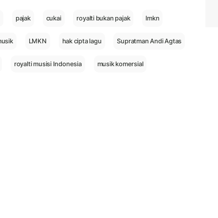
i
pajak
cukai
royalti bukan pajak
lmkn
musik
LMKN
hak cipta lagu
Supratman Andi Agtas
royalti musisi Indonesia
musik komersial