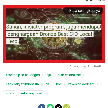
sumber : Antara
Baca selengkapnya
arrow_forward_ios
Powered by 
GliaStudios
otoritas jasa keuangan
ojk
dian ediana rae
Mute
bank rakyat indonesia
bri
bbri
rekening dormant
ppatk
rekening pasif