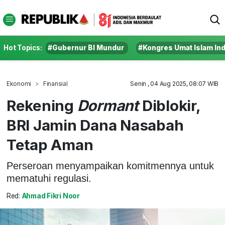
Hot Topics:
#Gubernur BI Mundur
#Kongres Umat Islam In
Ekonomi
Finansial
Senin , 04 Aug 2025, 08:07 WIB
Rekening
Dormant
Diblokir,
BRI Jamin Dana Nasabah
Tetap Aman
Perseroan menyampaikan komitmennya untuk
mematuhi regulasi.
Red:
Ahmad Fikri Noor