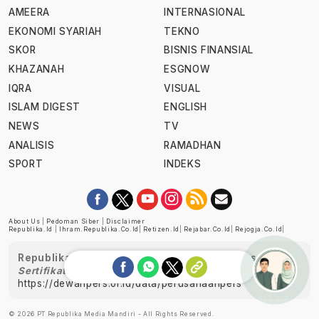
AMEERA
INTERNASIONAL
EKONOMI SYARIAH
TEKNO
SKOR
BISNIS FINANSIAL
KHAZANAH
ESGNOW
IQRA
VISUAL
ISLAM DIGEST
ENGLISH
NEWS
TV
ANALISIS
RAMADHAN
SPORT
INDEKS
About Us
|
Pedoman Siber
|
Disclaimer
Republika.id
|
Ihram.republika.co.id
|
Retizen.id
|
Rejabar.co.id
|
Rejogja.co.id
|
Republika telah diverifikasi oleh Dewan Pers
Sertifikat Nomor 1058/DP-Verifikasi/K/XII/2022
https://dewanpers.or.id/data/perusahaanpers
Ask me!
© 2026 PT Republika Media Mandiri - All Rights Reserved.