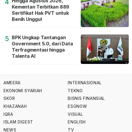
Hingga Agustus 2026,
4
Kementan Terbitkan 889
Sertifikat Hak PVT untuk
Benih Unggul
BPK Ungkap Tantangan
5
Government 5.0, dari Data
Terfragmentasi hingga
Talenta AI
AMEERA
INTERNASIONAL
EKONOMI SYARIAH
TEKNO
SKOR
BISNIS FINANSIAL
KHAZANAH
ESGNOW
IQRA
VISUAL
ISLAM DIGEST
ENGLISH
NEWS
TV