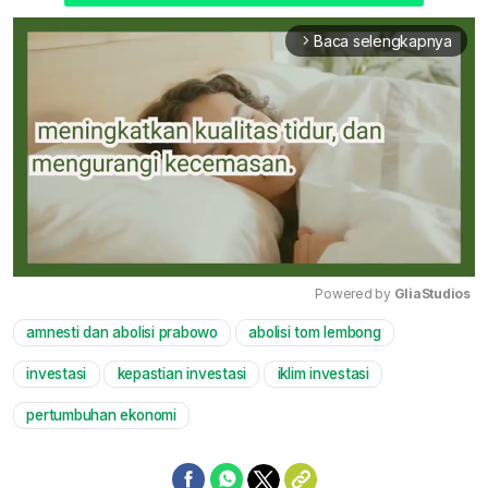
Baca selengkapnya
arrow_forward_ios
Powered by 
GliaStudios
amnesti dan abolisi prabowo
abolisi tom lembong
Mute
investasi
kepastian investasi
iklim investasi
pertumbuhan ekonomi