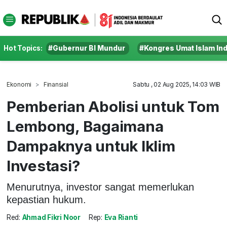
Hot Topics:
#Gubernur BI Mundur
#Kongres Umat Islam In
Ekonomi
Finansial
Sabtu , 02 Aug 2025, 14:03 WIB
Pemberian Abolisi untuk Tom
Lembong, Bagaimana
Dampaknya untuk Iklim
Investasi?
Menurutnya, investor sangat memerlukan
kepastian hukum.
Red:
Ahmad Fikri Noor
Rep:
Eva Rianti