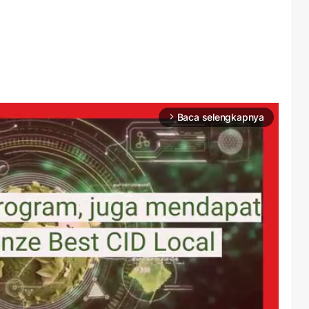
Baca selengkapnya
arrow_forward_ios