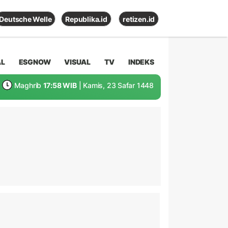
Deutsche Welle
Republika.id
retizen.id
AL
ESGNOW
VISUAL
TV
INDEKS
Maghrib
17:58 WIB
| Kamis, 23 Safar 1448