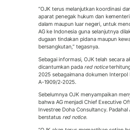
“OJK terus melanjutkan koordinasi d
aparat penegak hukum dan kementeria
dalam maupun luar negeri, untuk me
AG ke Indonesia guna selanjutnya dil
dugaan tindakan pidana maupun kewa
bersangkutan,” tegasnya.
Sebagai informasi, OJK telah secara a
dicantumkan pada
red notice
terhitung
2025 sebagaimana dokumen Interpol R
A-1909/2-2025.
Sebelumnya OJK menyampaikan meny
bahwa AG menjadi Chief Executive Off
Investree Doha Consultancy. Padahal A
berstatus
red notice.
“OJK akan terus memastikan setiap b