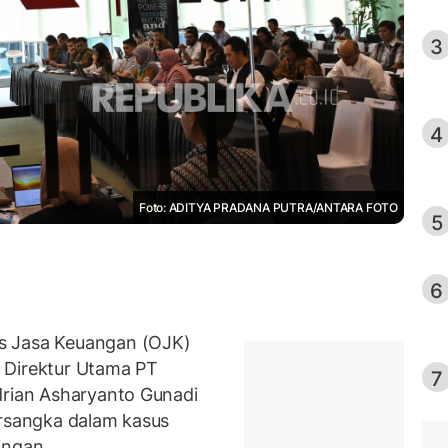
3
4
Foto: ADITYA PRADANA PUTRA/ANTARA FOTO
5
6
s Jasa Keuangan (OJK)
Direktur Utama PT
7
drian Asharyanto Gunadi
ersangka dalam kasus
angan.