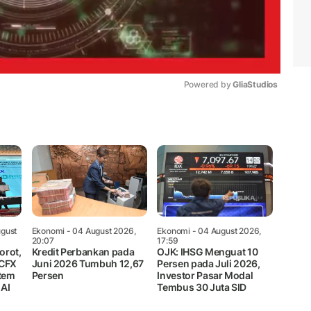
Powered by 
GliaStudios
Mute
gust
Ekonomi
- 04 August 2026,
Ekonomi
- 04 August 2026,
20:07
17:59
orot,
Kredit Perbankan pada
OJK: IHSG Menguat 10
 CFX
Juni 2026 Tumbuh 12,67
Persen pada Juli 2026,
tem
Persen
Investor Pasar Modal
 AI
Tembus 30 Juta SID