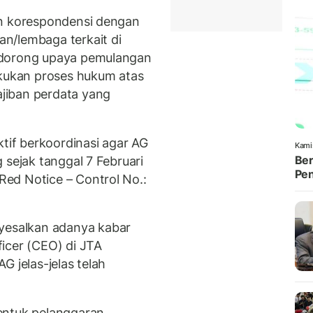
an korespondensi dengan
n/lembaga terkait di
ndorong upaya pemulangan
akukan proses hukum atas
jiban perdata yang
ktif berkoordinasi agar AG
Kami
Ber
 sejak tanggal 7 Februari
Pen
ed Notice – Control No.:
esalkan adanya kabar
icer (CEO) di JTA
G jelas-jelas telah
entuk pelanggaran