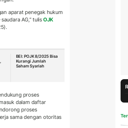
ngan aparat penegak hukum
e
saudara AG,” tulis
OJK
5).
BEI: POJK 8/2025 Bisa
,
Kurangi Jumlah
Saham Syariah
i
ndukung proses
masuk dalam daftar
endorong proses
Ter
erja sama dengan otoritas