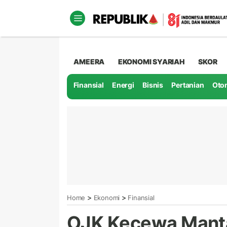
AMEERA
EKONOMI SYARIAH
SKOR
Finansial
Energi
Bisnis
Pertanian
Oto
>
>
Home
Ekonomi
Finansial
OJK Kecewa Manta