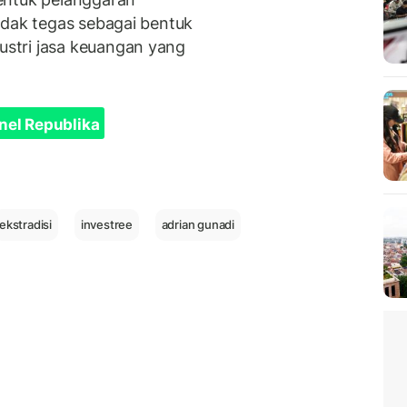
ndak tegas sebagai bentuk
stri jasa keuangan yang
nel Republika
ekstradisi
investree
adrian gunadi