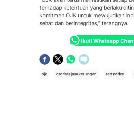
terhadap ketentuan yang berlaku diti
komitmen OJK untuk mewujudkan indu
sehat dan berintegritas,” terangnya.
Ikuti Whatsapp Chan
ojk
otoritas jasa keuangan
red notice