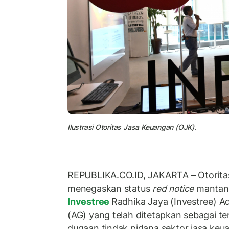
Ilustrasi Otoritas Jasa Keuangan (OJK).
REPUBLIKA.CO.ID, JAKARTA – Otorita
menegaskan status
red notice
mantan 
Investree
Radhika Jaya (Investree) A
(AG) yang telah ditetapkan sebagai t
dugaan tindak pidana sektor jasa keu