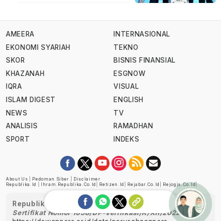
AMEERA
INTERNASIONAL
EKONOMI SYARIAH
TEKNO
SKOR
BISNIS FINANSIAL
KHAZANAH
ESGNOW
IQRA
VISUAL
ISLAM DIGEST
ENGLISH
NEWS
TV
ANALISIS
RAMADHAN
SPORT
INDEKS
About Us
|
Pedoman Siber
|
Disclaimer
Republika.id
|
Ihram.republika.co.id
|
Retizen.id
|
Rejabar.co.id
|
Rejogja.co.id
|
Republika telah diverifikasi oleh Dewan Pers
Sertifikat Nomor 1058/DP-Verifikasi/K/XII/2022