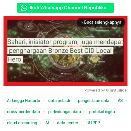
Ikuti Whatsapp Channel Republika
Baca selengkapnya
arrow_forward_ios
Powered by 
GliaStudios
Airlangga Hartarto
data pribadi
pengelolaan data
AS
Mute
cross-border data
perlindungan data
protokol digital
cloud computing
AI
data center
UU PDP