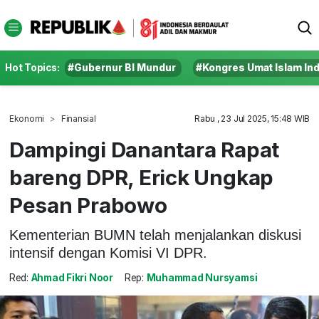
Hot Topics:
#Gubernur BI Mundur
#Kongres Umat Islam In
Ekonomi
Finansial
Rabu , 23 Jul 2025, 15:48 WIB
Dampingi Danantara Rapat
bareng DPR, Erick Ungkap
Pesan Prabowo
Kementerian BUMN telah menjalankan diskusi
intensif dengan Komisi VI DPR.
Red:
Ahmad Fikri Noor
Rep:
Muhammad Nursyamsi