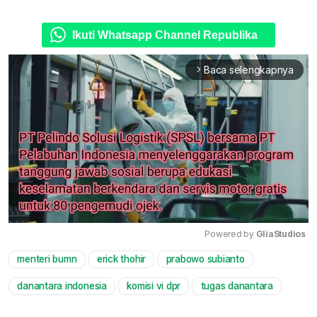
Ikuti Whatsapp Channel Republika
Baca selengkapnya
arrow_forward_ios
Powered by 
GliaStudios
menteri bumn
erick thohir
prabowo subianto
Mute
danantara indonesia
komisi vi dpr
tugas danantara