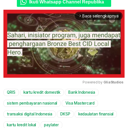
Ikuti Whatsapp Channel Republika
Baca selengkapnya
arrow_forward_ios
Powered by 
GliaStudios
QRIS
kartu kredit domestik
Bank Indonesia
Mute
sistem pembayaran nasional
Visa Mastercard
transaksi digital Indonesia
DKSP
kedaulatan finansial
kartu kredit lokal
paylater