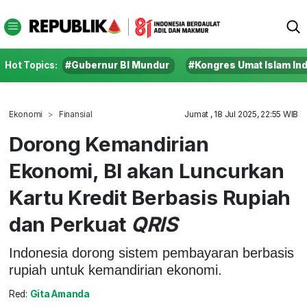
Hot Topics:
#Gubernur BI Mundur
#Kongres Umat Islam In
Ekonomi
Finansial
Jumat , 18 Jul 2025, 22:55 WIB
Dorong Kemandirian
Ekonomi, BI akan Luncurkan
Kartu Kredit Berbasis Rupiah
dan Perkuat
QRIS
Indonesia dorong sistem pembayaran berbasis
rupiah untuk kemandirian ekonomi.
Red:
Gita Amanda