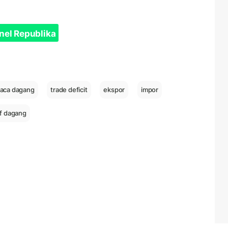
nel Republika
raca dagang
trade deficit
ekspor
impor
if dagang