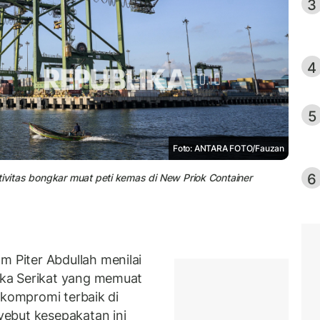
3
4
5
Foto: ANTARA FOTO/Fauzan
6
tivitas bongkar muat peti kemas di New Priok Container
Piter Abdullah menilai
ka Serikat yang memuat
 kompromi terbaik di
ebut kesepakatan ini