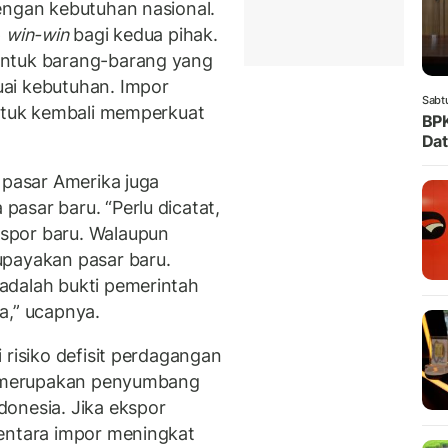
engan kebutuhan nasional.
p
win-win
bagi kedua pihak.
untuk barang-barang yang
ai kebutuhan. Impor
Sabt
untuk kembali memperkuat
BPK
Dat
 pasar Amerika juga
asar baru. “Perlu dicatat,
spor baru. Walaupun
upayakan pasar baru.
adalah bukti pemerintah
a,” ucapnya.
 risiko defisit perdagangan
ni merupakan penyumbang
onesia. Jika ekspor
mentara impor meningkat