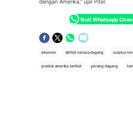
dengan Amerika,” ujar Piter.
Ikuti Whatsapp Chan
ekonom
defisit neraca dagang
surplus ne
produk amerika serikat
perang dagang
tar