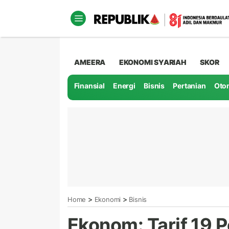
AMEERA
EKONOMI SYARIAH
SKOR
Finansial
Energi
Bisnis
Pertanian
Oto
>
>
Home
Ekonomi
Bisnis
Ekonom: Tarif 19 