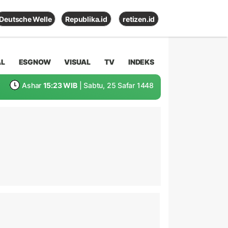
Deutsche Welle
Republika.id
retizen.id
AL
ESGNOW
VISUAL
TV
INDEKS
Ashar
15:23 WIB
| Sabtu, 25 Safar 1448