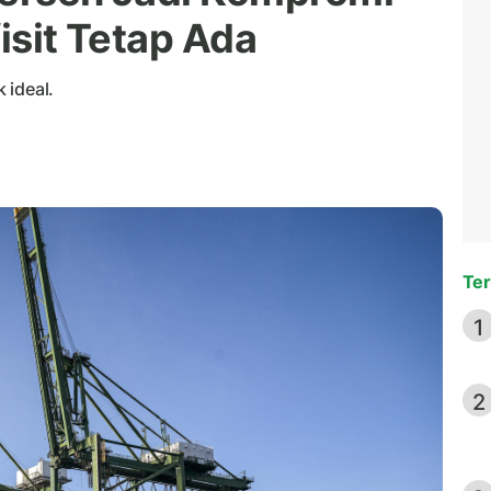
fisit Tetap Ada
 ideal.
Ter
1
2