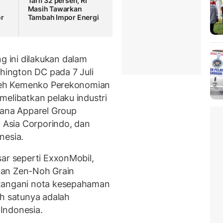
Tarif 32 persen, RI
Masih Tawarkan
r
Tambah Impor Energi
 ini dilakukan dalam
shington DC pada 7 Juli
 oleh Kemenko Perekonomian
melibatkan pelaku industri
sana Apparel Group
o Asia Corporindo, dan
nesia.
sar seperti ExxonMobil,
 dan Zen-Noh Grain
atangani nota kesepahaman
ah satunya adalah
Indonesia.