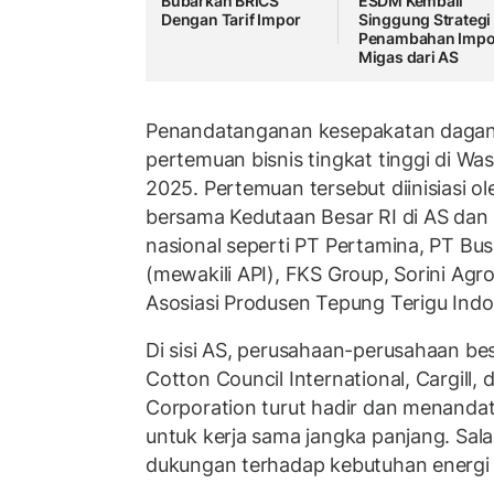
Bubarkan BRICS
ESDM Kembali
Dengan Tarif Impor
Singgung Strategi
Penambahan Impo
Migas dari AS
Penandatanganan kesepakatan dagang
pertemuan bisnis tingkat tinggi di Wa
2025. Pertemuan tersebut diinisiasi
bersama Kedutaan Besar RI di AS dan 
nasional seperti PT Pertamina, PT Bu
(mewakili API), FKS Group, Sorini Agr
Asosiasi Produsen Tepung Terigu Indo
Di sisi AS, perusahaan-perusahaan be
Cotton Council International, Cargill,
Corporation turut hadir dan menand
untuk kerja sama jangka panjang. Sal
dukungan terhadap kebutuhan energi 