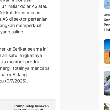
34 miliar dolar AS atau
Serikat. Komitmen ini
Juma
AS di sektor pertanian
Kon
Per
i langkah memperkuat
List
yang saling
rika Serikat selama ini
Salah satu langkahnya
sia membeli produk
energi, totalnya mencapai
dinator Bidang
u (9/7/2025).
Trump Tetap Kenakan