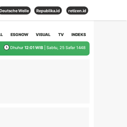
Deutsche Welle
Republika.id
retizen.id
AL
ESGNOW
VISUAL
TV
INDEKS
Dhuhur
12:01 WIB
| Sabtu, 25 Safar 1448