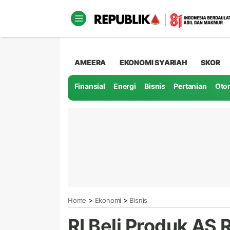
AMEERA
EKONOMI SYARIAH
SKOR
Finansial
Energi
Bisnis
Pertanian
Oto
>
>
Home
Ekonomi
Bisnis
RI Beli Produk AS R