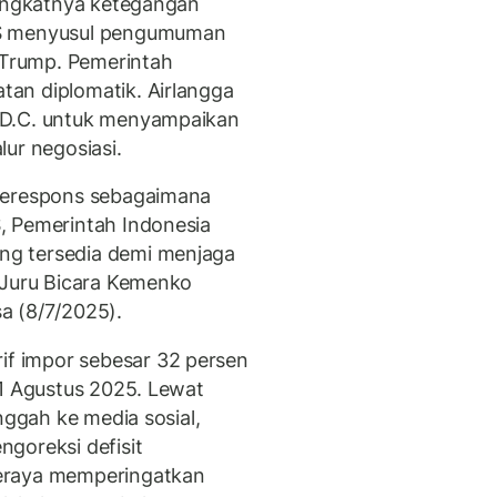
ningkatnya ketegangan
AS menyusul pengumuman
d Trump. Pemerintah
an diplomatik. Airlangga
 D.C. untuk menyampaikan
ur negosiasi.
 merespons sebagaimana
, Pemerintah Indonesia
g tersedia demi menjaga
 Juru Bicara Kemenko
a (8/7/2025).
f impor sebesar 32 persen
 1 Agustus 2025. Lewat
nggah ke media sosial,
goreksi defisit
eraya memperingatkan