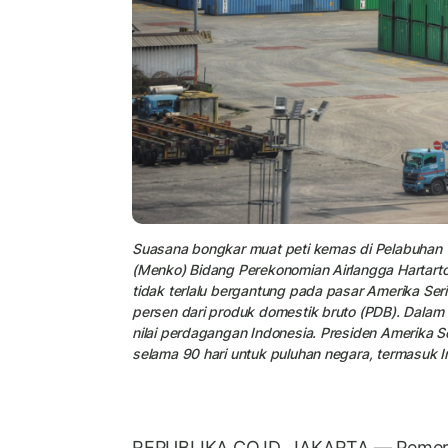
Suasana bongkar muat peti kemas di Pelabuhan Ta
(Menko) Bidang Perekonomian Airlangga Hartarto
tidak terlalu bergantung pada pasar Amerika Ser
persen dari produk domestik bruto (PDB). Dalam s
nilai perdagangan Indonesia. Presiden Amerika S
selama 90 hari untuk puluhan negara, termasuk 
REPUBLIKA.CO.ID, JAKARTA — Pemeri