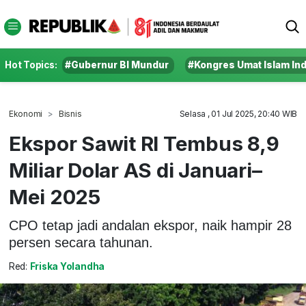
Hot Topics:
#Gubernur BI Mundur
#Kongres Umat Islam In
Ekonomi
Bisnis
Selasa , 01 Jul 2025, 20:40 WIB
Ekspor Sawit RI Tembus 8,9
Miliar Dolar AS di Januari–
Mei 2025
CPO tetap jadi andalan ekspor, naik hampir 28
persen secara tahunan.
Red:
Friska Yolandha