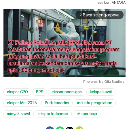
sumber : ANTARA
Baca selengkapnya
arrow_forward_ios
Powered by 
GliaStudios
ekspor CPO
BPS
ekspor nonmigas
kelapa sawit
Mute
ekspor Mei 2025
Pudji Ismartini
industri pengolahan
minyak sawit
ekspor Indonesia
ekspor baja