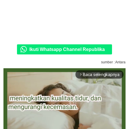
Ikuti Whatsapp Channel Republika
sumber : Antara
Baca selengkapnya
arrow_forward_ios