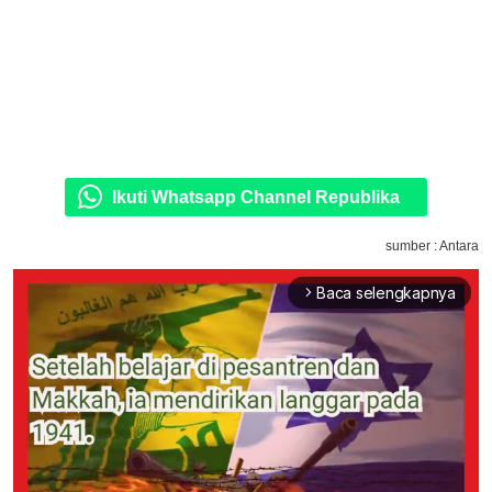
Ikuti Whatsapp Channel Republika
sumber : Antara
Baca selengkapnya
arrow_forward_ios