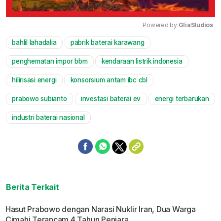
Powered by 
GliaStudios
bahlil lahadalia
pabrik baterai karawang
Mute
penghematan impor bbm
kendaraan listrik indonesia
hilirisasi energi
konsorsium antam ibc cbl
prabowo subianto
investasi baterai ev
energi terbarukan
industri baterai nasional
Berita Terkait
Hasut Prabowo dengan Narasi Nuklir Iran, Dua Warga
Cimahi Terancam 4 Tahun Penjara