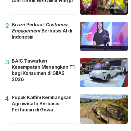
Alor Untuk Netralisir Harga
Braze Perkuat
Customer
2
Engagement
Berbasis AI di
Indonesia
BAIC Tawarkan
3
Kesempatan Menangkan T1
bagi Konsumen di GIIAS
2026
Pupuk Kaltim Kembangkan
4
Agrowisata Berbasis
Pertanian di Gowa