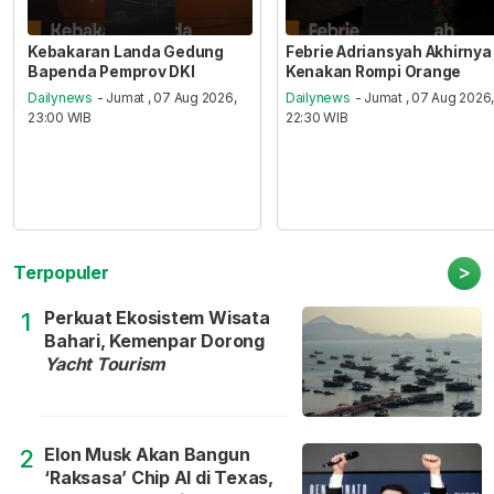
Kebakaran Landa Gedung
Febrie Adriansyah Akhirnya
Bapenda Pemprov DKI
Kenakan Rompi Orange
Dailynews
- Jumat , 07 Aug 2026,
Dailynews
- Jumat , 07 Aug 2026
23:00 WIB
22:30 WIB
>
Terpopuler
Perkuat Ekosistem Wisata
1
Bahari, Kemenpar Dorong
Yacht Tourism
Elon Musk Akan Bangun
2
‘Raksasa’ Chip AI di Texas,