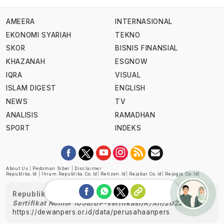
AMEERA
INTERNASIONAL
EKONOMI SYARIAH
TEKNO
SKOR
BISNIS FINANSIAL
KHAZANAH
ESGNOW
IQRA
VISUAL
ISLAM DIGEST
ENGLISH
NEWS
TV
ANALISIS
RAMADHAN
SPORT
INDEKS
About Us
|
Pedoman Siber
|
Disclaimer
Republika.id
|
Ihram.republika.co.id
|
Retizen.id
|
Rejabar.co.id
|
Rejogja.co.id
|
Republika telah diverifikasi oleh Dewan Pers
Sertifikat Nomor 1058/DP-Verifikasi/K/XII/2022
https://dewanpers.or.id/data/perusahaanpers
Ask me!