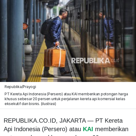
Republika/Prayogi
PT Kereta Api Indonesia (Persero) atau KAI memberikan potongan harga
khusus sebesar 20 persen untuk perjalanan kereta api komersial kelas
eksekutif dan bisnis. (ilustrasi)
REPUBLIKA.CO.ID, JAKARTA — PT Kereta
Api Indonesia (Persero) atau
KAI
memberikan