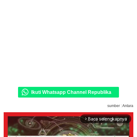
Ikuti Whatsapp Channel Republika
sumber : Antara
Baca selengkapnya
arrow_forward_ios