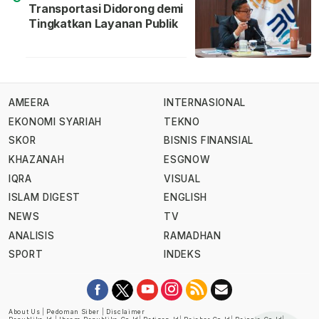
Transportasi Didorong demi
Tingkatkan Layanan Publik
AMEERA
INTERNASIONAL
EKONOMI SYARIAH
TEKNO
SKOR
BISNIS FINANSIAL
KHAZANAH
ESGNOW
IQRA
VISUAL
ISLAM DIGEST
ENGLISH
NEWS
TV
ANALISIS
RAMADHAN
SPORT
INDEKS
About Us
|
Pedoman Siber
|
Disclaimer