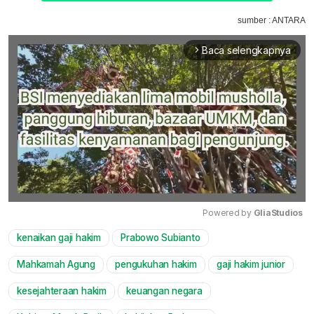
sumber : ANTARA
Baca selengkapnya
arrow_forward_ios
Powered by 
GliaStudios
kenaikan gaji hakim
Prabowo Subianto
Mute
Mahkamah Agung
pengukuhan hakim
gaji hakim junior
kesejahteraan hakim
keuangan negara