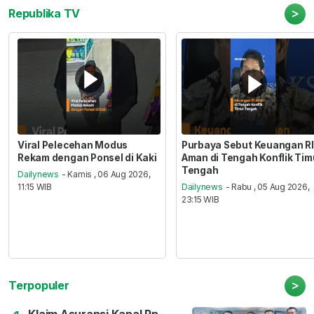
>
Republika TV
Viral Pelecehan Modus
Purbaya Sebut Keuangan RI
Rekam dengan Ponsel di Kaki
Aman di Tengah Konflik Tim
Tengah
Dailynews
- Kamis , 06 Aug 2026,
11:15 WIB
Dailynews
- Rabu , 05 Aug 2026,
23:15 WIB
>
Terpopuler