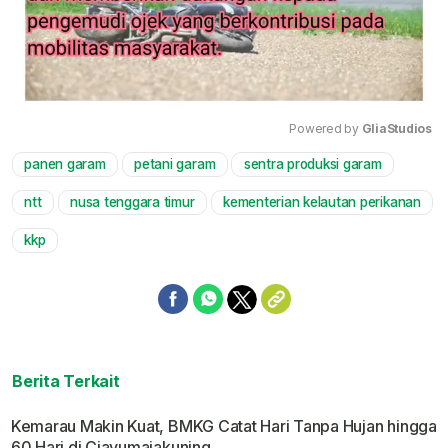
Powered by 
GliaStudios
panen garam
petani garam
sentra produksi garam
Mute
ntt
nusa tenggara timur
kementerian kelautan perikanan
kkp
Berita Terkait
Kemarau Makin Kuat, BMKG Catat Hari Tanpa Hujan hingga
60 Hari di Ciayumajakuning