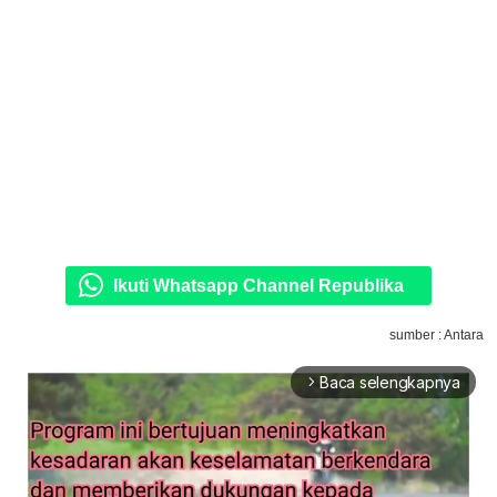
Ikuti Whatsapp Channel Republika
sumber : Antara
Baca selengkapnya
arrow_forward_ios