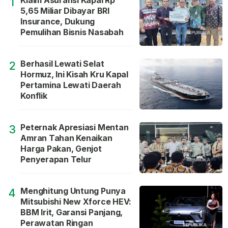
Klaim Asuransi Kapal Rp
1
5,65 Miliar Dibayar BRI
Insurance, Dukung
Pemulihan Bisnis Nasabah
Berhasil Lewati Selat
2
Hormuz, Ini Kisah Kru Kapal
Pertamina Lewati Daerah
Konflik
Peternak Apresiasi Mentan
3
Amran Tahan Kenaikan
Harga Pakan, Genjot
Penyerapan Telur
Menghitung Untung Punya
4
Mitsubishi New Xforce HEV:
BBM Irit, Garansi Panjang,
Perawatan Ringan