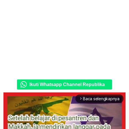
Ikuti Whatsapp Channel Republika
Baca selengkapnya
arrow_forward_ios