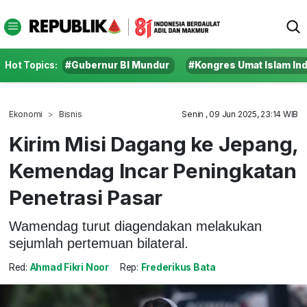
Hot Topics:
#Gubernur BI Mundur
#Kongres Umat Islam In
Ekonomi
Bisnis
Senin , 09 Jun 2025, 23:14 WIB
Kirim Misi Dagang ke Jepang,
Kemendag Incar Peningkatan
Penetrasi Pasar
Wamendag turut diagendakan melakukan
sejumlah pertemuan bilateral.
Red:
Ahmad Fikri Noor
Rep:
Frederikus Bata