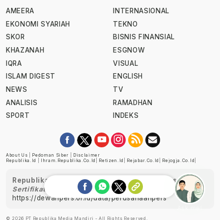
AMEERA
INTERNASIONAL
EKONOMI SYARIAH
TEKNO
SKOR
BISNIS FINANSIAL
KHAZANAH
ESGNOW
IQRA
VISUAL
ISLAM DIGEST
ENGLISH
NEWS
TV
ANALISIS
RAMADHAN
SPORT
INDEKS
About Us
|
Pedoman Siber
|
Disclaimer
Republika.id
|
Ihram.republika.co.id
|
Retizen.id
|
Rejabar.co.id
|
Rejogja.co.id
|
Republika telah diverifikasi oleh Dewan Pers
Sertifikat Nomor 1058/DP-Verifikasi/K/XII/2022
https://dewanpers.or.id/data/perusahaanpers
Ask me!
© 2026 PT Republika Media Mandiri - All Rights Reserved.