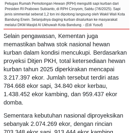
Petugas Rumah Pemotongan Hewan (RPH) menguliti sapi kurban dari
Presiden RI Prabowo Subianto, di RPH Ciroyom, Sabtu (7/6/2025). Sapi
jenis simmental seberat 1,2 ton ini dipotong langsung oleh Wakil Wali Kota
Bandung Erwin. Selanjutnya daging kurban disalurkan ke masyarakat
melalui DKM Masjid Al Ukhuwah Kota Bandung. - (Edi Yusuf)
Selain pengawasan, Kementan juga
memastikan bahwa stok nasional hewan
kurban dalam kondisi mencukupi. Berdasarkan
proyeksi Ditjen PKH, total ketersediaan hewan
kurban tahun 2025 diperkirakan mencapai
3.217.397 ekor. Jumlah tersebut terdiri atas
784.668 ekor sapi, 34.840 ekor kerbau,
1.438.452 ekor kambing, dan 959.437 ekor
domba.
Sementara kebutuhan nasional diproyeksikan
sebanyak 2.074.269 ekor, dengan rincian
703.348 ekor sapi, 913.444 ekor kambing,