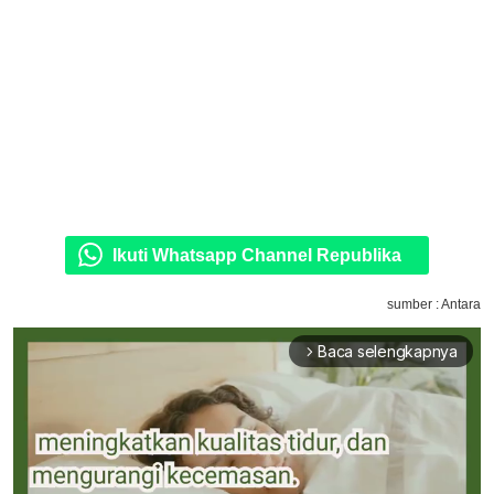
Ikuti Whatsapp Channel Republika
sumber : Antara
Baca selengkapnya
arrow_forward_ios