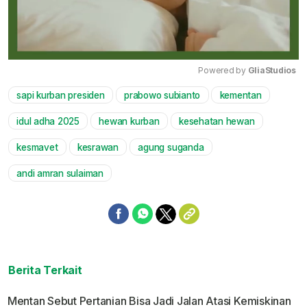
Powered by 
GliaStudios
sapi kurban presiden
prabowo subianto
kementan
Mute
idul adha 2025
hewan kurban
kesehatan hewan
kesmavet
kesrawan
agung suganda
andi amran sulaiman
Berita Terkait
Mentan Sebut Pertanian Bisa Jadi Jalan Atasi Kemiskinan