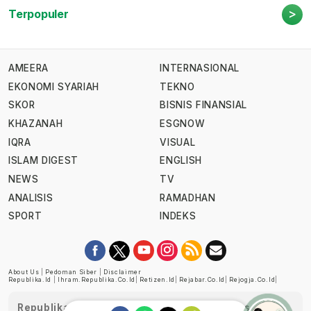
>
Terpopuler
AMEERA
INTERNASIONAL
EKONOMI SYARIAH
TEKNO
SKOR
BISNIS FINANSIAL
KHAZANAH
ESGNOW
IQRA
VISUAL
ISLAM DIGEST
ENGLISH
NEWS
TV
ANALISIS
RAMADHAN
SPORT
INDEKS
About Us
|
Pedoman Siber
|
Disclaimer
Republika.id
|
Ihram.republika.co.id
|
Retizen.id
|
Rejabar.co.id
|
Rejogja.co.id
|
Republika telah diverifikasi oleh Dewan Pers