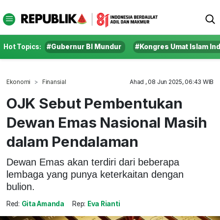
Hot Topics:
#Gubernur BI Mundur
#Kongres Umat Islam In
Ekonomi
Finansial
Ahad , 08 Jun 2025, 06:43 WIB
OJK Sebut Pembentukan
Dewan Emas Nasional Masih
dalam Pendalaman
Dewan Emas akan terdiri dari beberapa
lembaga yang punya keterkaitan dengan
bulion.
Red:
Gita Amanda
Rep:
Eva Rianti