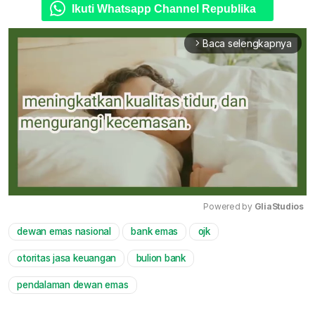
Ikuti Whatsapp Channel Republika
Baca selengkapnya
arrow_forward_ios
Powered by 
GliaStudios
dewan emas nasional
bank emas
ojk
Mute
otoritas jasa keuangan
bulion bank
pendalaman dewan emas