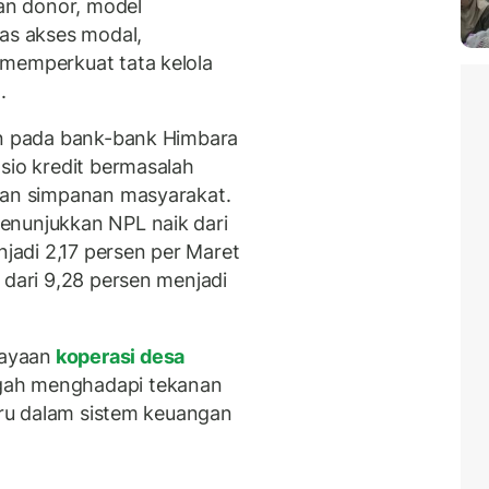
dan donor, model
uas akses modal,
 memperkuat tata kelola
.
an pada bank-bank Himbara
sio kredit bermasalah
unan simpanan masyarakat.
enunjukkan NPL naik dari
adi 2,17 persen per Maret
dari 9,28 persen menjadi
ayaan
koperasi desa
gah menghadapi tekanan
baru dalam sistem keuangan