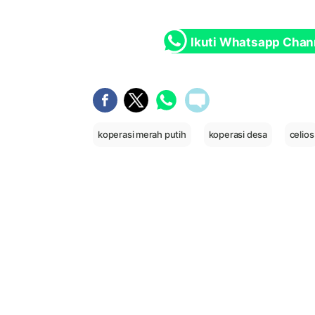
Ikuti Whatsapp Chan
koperasi merah putih
koperasi desa
celios