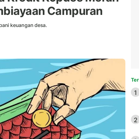
embiayaan Campuran
bani keuangan desa.
Ter
1
2