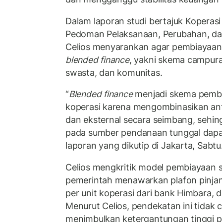
Dalam laporan studi bertajuk
Koperasi
Pedoman Pelaksanaan, Perubahan, dan
Celios menyarankan agar pembiayaan 
blended finance
, yakni skema campura
swasta, dan komunitas.
“
Blended finance
menjadi skema pembi
koperasi karena mengombinasikan ant
dan eksternal secara seimbang, sehin
pada sumber pendanaan tunggal dapat d
laporan yang dikutip di Jakarta, Sabtu
Celios mengkritik model pembiayaan s
pemerintah menawarkan plafon pinjam
per unit koperasi dari bank Himbara,
Menurut Celios, pendekatan ini tidak 
menimbulkan ketergantungan tinggi p