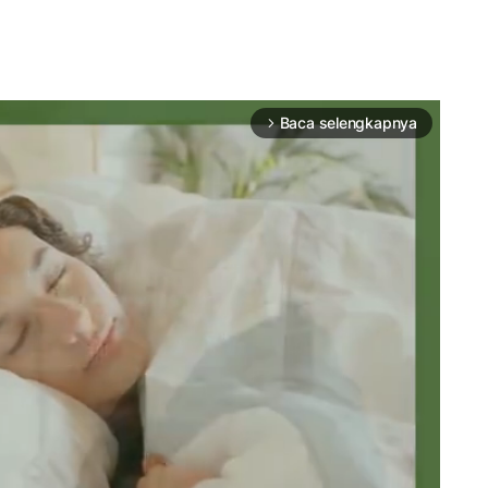
Baca selengkapnya
arrow_forward_ios