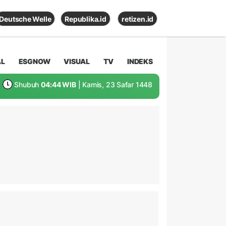
Deutsche Welle
Republika.id
retizen.id
AL
ESGNOW
VISUAL
TV
INDEKS
Shubuh
04:44 WIB
| Kamis, 23 Safar 1448