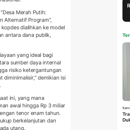
 “Desa Merah Putih:
 Alternatif Program
”,
kopdes dialihkan ke model
n antara dana publik,
Ter
ayaan yang ideal bagi
ara sumber daya internal
gga risiko ketergantungan
iminimalisir,” demikian isi
.
aat ini, yang mana
an awal hingga Rp 3 miliar
Kami
 dengan tenor enam tahun.
Tra
Duk
cukup berkelanjutan dan
ada utang.