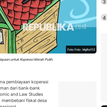
3
4
Foto: Foto : MgRol112
iayaan untuk Koperasi Merah Putih.
na pembiayaan koperasi
aman dari bank-bank
nomic and Law Studies
n membebani fiskal desa
nasional.