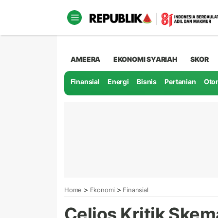
AMEERA
EKONOMI SYARIAH
SKOR
Finansial
Energi
Bisnis
Pertanian
Oto
>
>
Home
Ekonomi
Finansial
Celios Kritik Ske