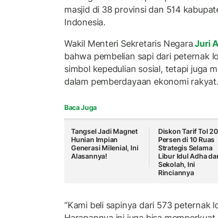
masjid di 38 provinsi dan 514 kabupat
Indonesia.
Wakil Menteri Sekretaris Negara
Juri 
bahwa pembelian sapi dari peternak lo
simbol kepedulian sosial, tetapi juga
dalam pemberdayaan ekonomi rakyat
Baca Juga
Tangsel Jadi Magnet
Diskon Tarif Tol 20
Hunian Impian
Persen di 10 Ruas
Generasi Milenial, Ini
Strategis Selama
Alasannya!
Libur Idul Adha da
Sekolah, Ini
Rinciannya
“Kami beli sapinya dari 573 peternak l
Harapannya ini juga bisa memperkuat