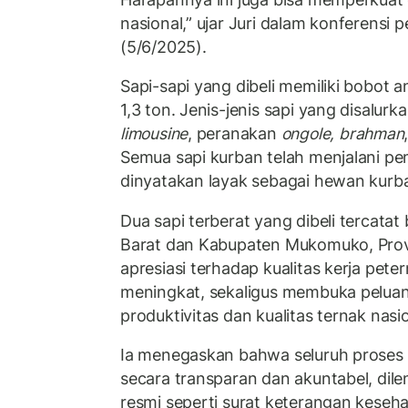
nasional,” ujar Juri dalam konferensi p
(5/6/2025).
Sapi-sapi yang dibeli memiliki bobot 
1,3 ton. Jenis-jenis sapi yang disalurk
limousine
, peranakan
ongole,
brahman
Semua sapi kurban telah menjalani p
dinyatakan layak sebagai hewan kurb
Dua sapi terberat yang dibeli tercatat 
Barat dan Kabupaten Mukomuko, Provi
apresiasi terhadap kualitas kerja pete
meningkat, sekaligus membuka pelua
produktivitas dan kualitas ternak nasion
Ia menegaskan bahwa seluruh proses 
secara transparan dan akuntabel, di
resmi seperti surat keterangan keseh