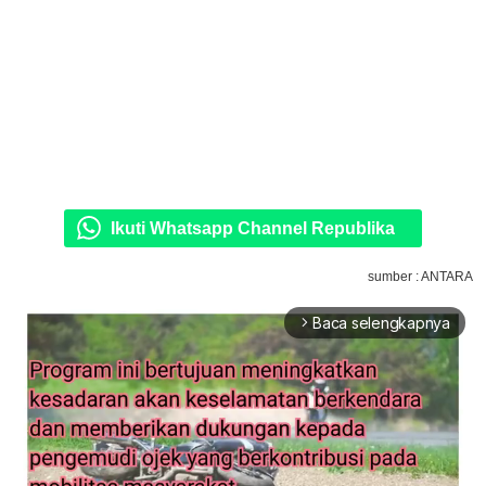
Ikuti Whatsapp Channel Republika
sumber : ANTARA
Baca selengkapnya
arrow_forward_ios