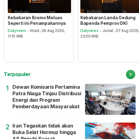
Kebakaran Bromo Meluas
Kebakaran Landa Gedung
Seperti ini Penampakannya
Bapenda Pemprov DKI
Dailynews
- Ahad , 09 Aug 2026,
Dailynews
- Jumat , 07 Aug 2026
11:15 WIB
23:00 WIB
>
Terpopuler
Dewan Komisaris Pertamina
1
Patra Niaga Tinjau Distribusi
Energi dan Program
Pemberdayaan Masyarakat
Iran Tegaskan tidak akan
2
Buka Selat Hormuz hingga
AS Penuhi Syarat