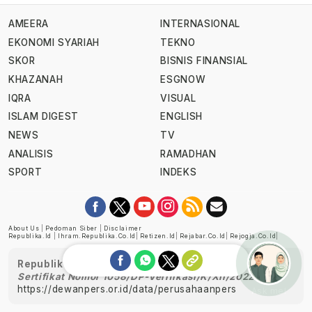
AMEERA
INTERNASIONAL
EKONOMI SYARIAH
TEKNO
SKOR
BISNIS FINANSIAL
KHAZANAH
ESGNOW
IQRA
VISUAL
ISLAM DIGEST
ENGLISH
NEWS
TV
ANALISIS
RAMADHAN
SPORT
INDEKS
About Us
|
Pedoman Siber
|
Disclaimer
Republika.id
|
Ihram.republika.co.id
|
Retizen.id
|
Rejabar.co.id
|
Rejogja.co.id
|
Republika telah diverifikasi oleh Dewan Pers
Sertifikat Nomor 1058/DP-Verifikasi/K/XII/2022
https://dewanpers.or.id/data/perusahaanpers
Ask me!