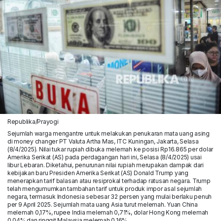
Republika/Prayogi
Sejumlah warga mengantre untuk melakukan penukaran mata uang asing
di money changer PT Valuta Artha Mas, ITC Kuningan, Jakarta, Selasa
(8/4/2025). Nilai tukar rupiah dibuka melemah ke posisi Rp16.865 per dolar
Amerika Serikat (AS) pada perdagangan hari ini, Selasa (8/4/2025) usai
libur Lebaran. Diketahui, penurunan nilai rupiah merupakan dampak dari
kebijakan baru Presiden Amerika Serikat (AS) Donald Trump yang
menerapkan tarif balasan atau resiprokal terhadap ratusan negara. Trump
telah mengumumkan tambahan tarif untuk produk impor asal sejumlah
negara, termasuk Indonesia sebesar 32 persen yang mulai berlaku penuh
per 9 April 2025. Sejumlah mata uang Asia turut melemah. Yuan China
melemah 0,17%, rupee India melemah 0,71%, dolar Hong Kong melemah
0,04% dan ringgit Malaysia melemah 0,16%.