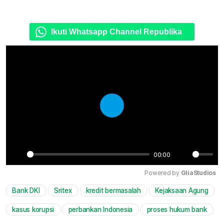
Ikuti Whatsapp Channel Republika
Play
00:00
Play
Mute
Powered by 
GliaStudios
Bank DKI
Sritex
kredit bermasalah
Kejaksaan Agung
kasus korupsi
perbankan Indonesia
proses hukum bank