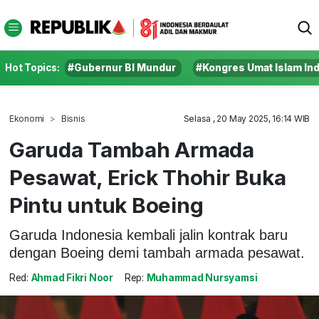
Hot Topics:
#Gubernur BI Mundur
#Kongres Umat Islam In
Ekonomi
Bisnis
Selasa , 20 May 2025, 16:14 WIB
Garuda Tambah Armada
Pesawat, Erick Thohir Buka
Pintu untuk Boeing
Garuda Indonesia kembali jalin kontrak baru
dengan Boeing demi tambah armada pesawat.
Red:
Ahmad Fikri Noor
Rep:
Muhammad Nursyamsi