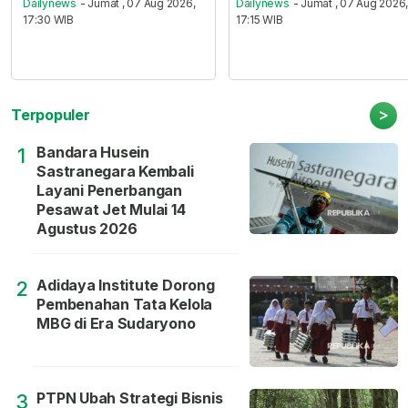
Dailynews
- Jumat , 07 Aug 2026,
Dailynews
- Jumat , 07 Aug 2026
17:30 WIB
17:15 WIB
>
Terpopuler
Bandara Husein
1
Sastranegara Kembali
Layani Penerbangan
Pesawat Jet Mulai 14
Agustus 2026
Adidaya Institute Dorong
2
Pembenahan Tata Kelola
MBG di Era Sudaryono
PTPN Ubah Strategi Bisnis
3