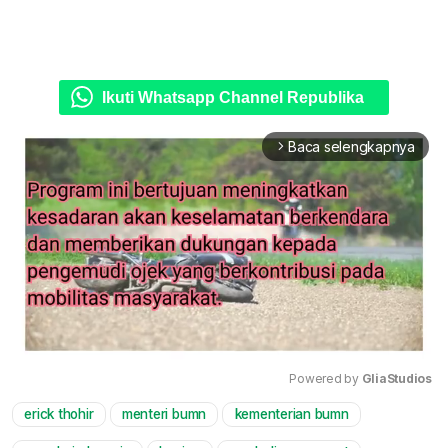
Ikuti Whatsapp Channel Republika
Baca selengkapnya
arrow_forward_ios
Powered by 
GliaStudios
erick thohir
menteri bumn
kementerian bumn
Mute