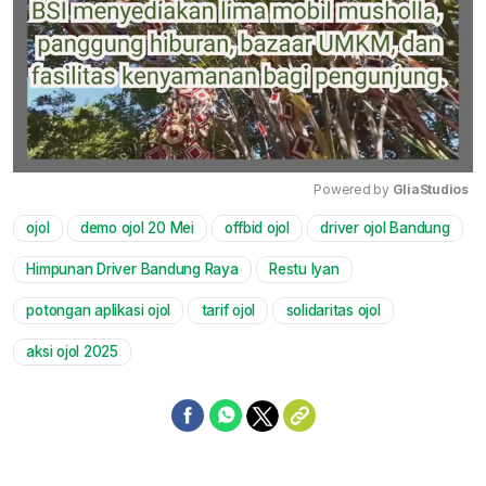
Powered by 
GliaStudios
ojol
demo ojol 20 Mei
offbid ojol
driver ojol Bandung
Mute
Himpunan Driver Bandung Raya
Restu Iyan
potongan aplikasi ojol
tarif ojol
solidaritas ojol
aksi ojol 2025