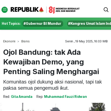
Hot Topics:
#Gubernur BI Mundur
#Kongres Umat Islam In
Ekonomi
Bisnis
Senin , 19 May 2025, 16:03 WIB
Ojol Bandung: tak Ada
Kewajiban Demo, yang
Penting Saling Menghargai
Komunitas ojol dukung aksi nasional, tapi tak
paksa semua pengemudi ikut.
Red:
Gita Amanda
Rep:
Muhammad Fauzi Ridwan