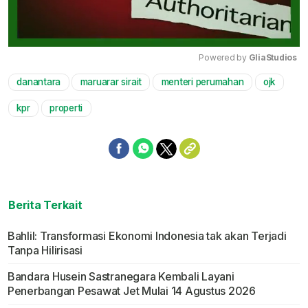
Powered by 
GliaStudios
danantara
maruarar sirait
menteri perumahan
ojk
Mute
kpr
properti
Berita Terkait
Bahlil: Transformasi Ekonomi Indonesia tak akan Terjadi
Tanpa Hilirisasi
Bandara Husein Sastranegara Kembali Layani
Penerbangan Pesawat Jet Mulai 14 Agustus 2026