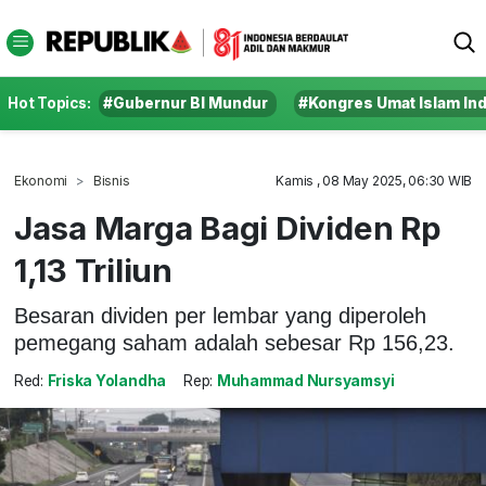
Hot Topics:
#Gubernur BI Mundur
#Kongres Umat Islam In
Ekonomi
Bisnis
Kamis , 08 May 2025, 06:30 WIB
Jasa Marga Bagi Dividen Rp
1,13 Triliun
Besaran dividen per lembar yang diperoleh
pemegang saham adalah sebesar Rp 156,23.
Red:
Friska Yolandha
Rep:
Muhammad Nursyamsyi