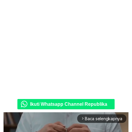
Ikuti Whatsapp Channel Republika
Baca selengkapnya
arrow_forward_ios