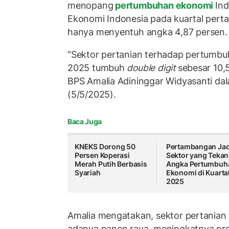
menopang
pertumbuhan ekonomi
Ind
Ekonomi Indonesia pada kuartal perta
hanya menyentuh angka 4,87 persen
“Sektor pertanian terhadap pertumbu
2025 tumbuh
double digit
sebesar 10,
BPS Amalia Adininggar Widyasanti dal
(5/5/2025).
Baca Juga
KNEKS Dorong 50
Pertambangan Jad
Persen Koperasi
Sektor yang Tekan
Merah Putih Berbasis
Angka Pertumbuh
Syariah
Ekonomi di Kuartal
2025
Amalia mengatakan, sektor pertanian
adanya panen raya, meningkatnya prod