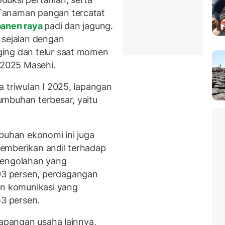
Tanaman pangan tercatat
anen raya
padi dan jagung.
 sejalan dengan
ing dan telur saat momen
h/2025 Masehi.
a triwulan I 2025, lapangan
umbuhan terbesar, yaitu
buhan ekonomi ini juga
emberikan andil terhadap
pengolahan yang
3 persen, perdagangan
an komunikasi yang
3 persen.
lapangan usaha lainnya,