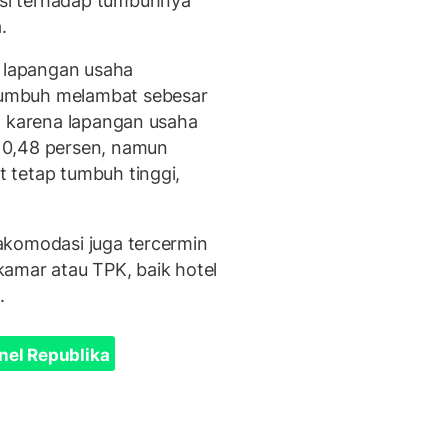
si terhadap tumbuhnya
a.
i lapangan usaha
umbuh melambat sebesar
a karena lapangan usaha
 0,48 persen, namun
 tetap tumbuh tinggi,
akomodasi juga tercermin
amar atau TPK, baik hotel
.
nel Republika