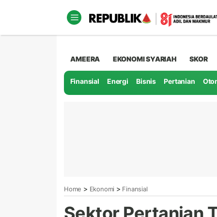
AMEERA
EKONOMI SYARIAH
SKOR
Finansial
Energi
Bisnis
Pertanian
Oto
>
>
Home
Ekonomi
Finansial
Sektor Pertanian