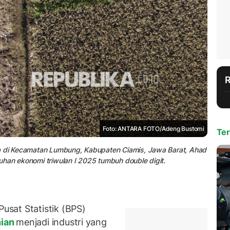
Foto: ANTARA FOTO/Adeng Bustomi
Ter
ya di Kecamatan Lumbung, Kabupaten Ciamis, Jawa Barat, Ahad
han ekonomi triwulan I 2025 tumbuh double digit.
sat Statistik (BPS)
nian
menjadi industri yang