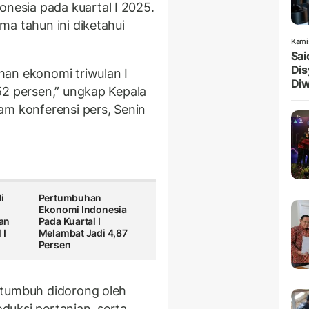
onesia pada kuartal I 2025.
ma tahun ini diketahui
.
Kami
Sai
Dis
han ekonomi triwulan I
Diw
52 persen,” ungkap Kepala
am konferensi pers, Senin
i
Pertumbuhan
Ekonomi Indonesia
an
Pada Kuartal I
 I
Melambat Jadi 4,87
Persen
 tumbuh didorong oleh
uksi pertanian, serta