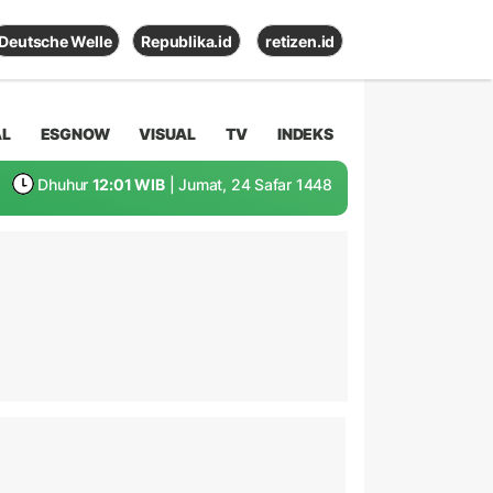
Deutsche Welle
Republika.id
retizen.id
AL
ESGNOW
VISUAL
TV
INDEKS
Dhuhur
12:01 WIB
| Jumat, 24 Safar 1448