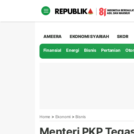
AMEERA
EKONOMI SYARIAH
SKOR
Finansial
Energi
Bisnis
Pertanian
Oto
>
>
Home
Ekonomi
Bisnis
Menteri PKP Tega