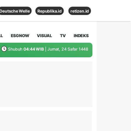
Deutsche Welle
Republika.id
retizen.id
AL
ESGNOW
VISUAL
TV
INDEKS
Shubuh
04:44 WIB
| Jumat, 24 Safar 1448