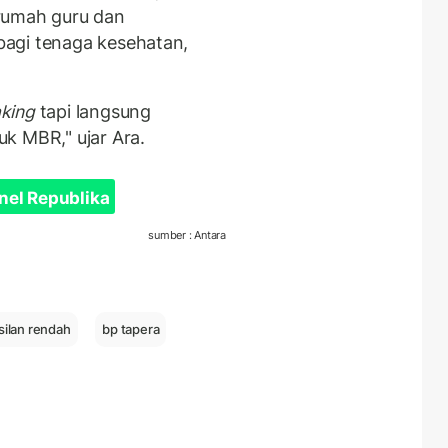
rumah guru dan
agi tenaga kesehatan,
king
tapi langsung
k MBR," ujar Ara.
nel Republika
sumber : Antara
ilan rendah
bp tapera