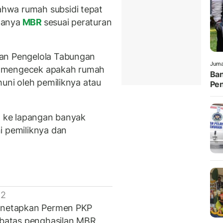
hwa rumah subsidi tepat
manya
MBR
sesuai peraturan
dan Pengelola Tabungan
Juma
k mengecek apakah rumah
Ban
huni oleh pemiliknya atau
Pen
ya ke lapangan banyak
i pemiliknya dan
 2
menetapkan Permen PKP
batas penghasilan MBR