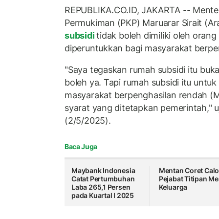
REPUBLIKA.CO.ID, JAKARTA -- Mente
Permukiman (PKP) Maruarar Sirait (A
subsidi
tidak boleh dimiliki oleh oran
diperuntukkan bagi masyarakat berpe
"Saya tegaskan rumah subsidi itu buk
boleh ya. Tapi rumah subsidi itu untu
masyarakat berpenghasilan rendah 
syarat yang ditetapkan pemerintah," u
(2/5/2025).
Baca Juga
Maybank Indonesia
Mentan Coret Cal
Catat Pertumbuhan
Pejabat Titipan Me
Laba 265,1 Persen
Keluarga
pada Kuartal I 2025