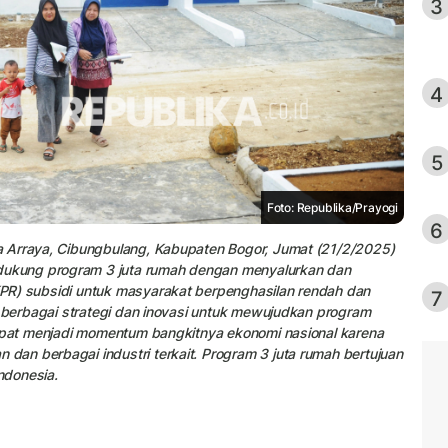
3
4
5
Foto: Republika/Prayogi
6
a Arraya, Cibungbulang, Kabupaten Bogor, Jumat (21/2/2025)
ukung program 3 juta rumah dengan menyalurkan dan
PR) subsidi untuk masyarakat berpenghasilan rendah dan
7
n berbagai strategi dan inovasi untuk mewujudkan program
dapat menjadi momentum bangkitnya ekonomi nasional karena
an berbagai industri terkait. Program 3 juta rumah bertujuan
ndonesia.