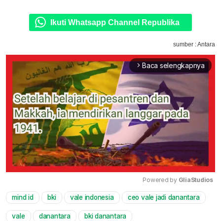
Ikuti Whatsapp Channel Republika
sumber : Antara
Baca selengkapnya
arrow_forward_ios
Powered by 
GliaStudios
mind id
bki
vale indonesia
ceo vale jadi danantara
Mute
vale
danantara
bki danantara