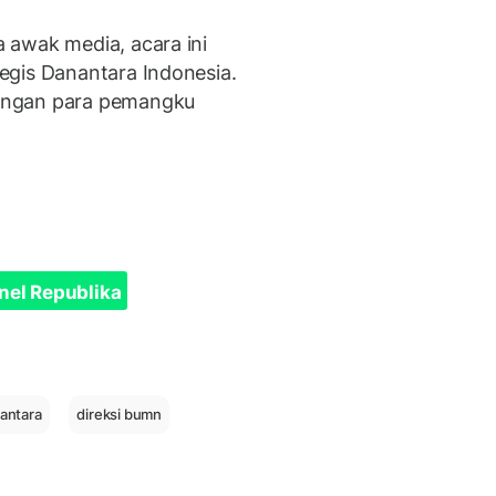
 awak media, acara ini
egis Danantara Indonesia.
engan para pemangku
nel Republika
antara
direksi bumn