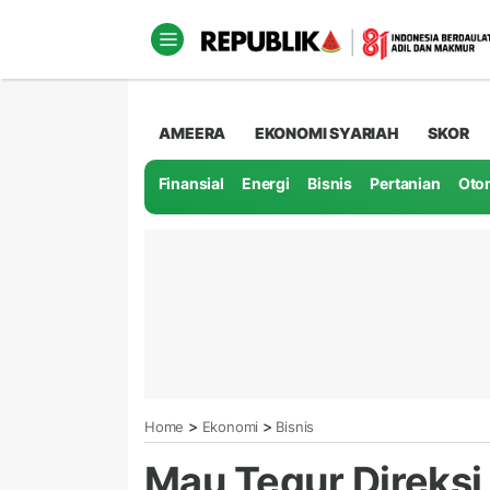
AMEERA
EKONOMI SYARIAH
SKOR
Finansial
Energi
Bisnis
Pertanian
Oto
>
>
Home
Ekonomi
Bisnis
Mau Tegur Direks