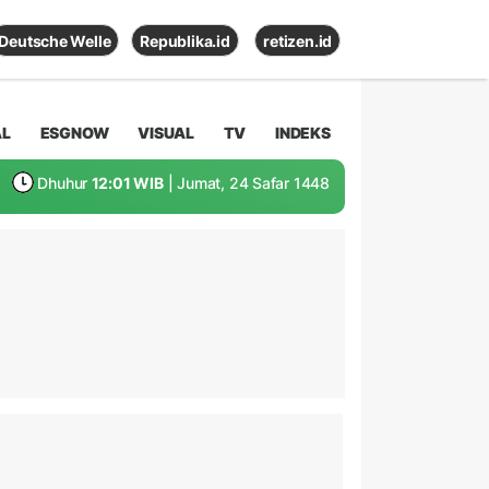
Deutsche Welle
Republika.id
retizen.id
AL
ESGNOW
VISUAL
TV
INDEKS
Dhuhur
12:01 WIB
| Jumat, 24 Safar 1448