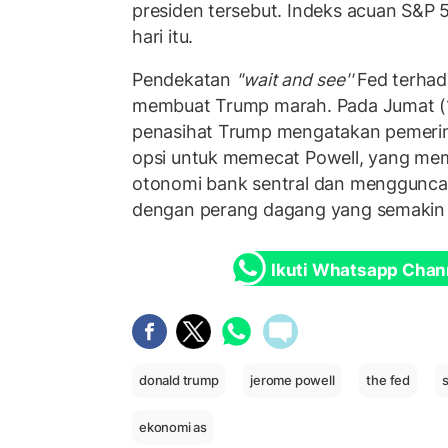
presiden tersebut. Indeks acuan S&P 
hari itu.
Pendekatan
''wait and see''
Fed terhad
membuat Trump marah. Pada Jumat (1
penasihat Trump mengatakan pemerin
opsi untuk memecat Powell, yang me
otonomi bank sentral dan mengguncan
dengan perang dagang yang semakin i
Ikuti Whatsapp Chan
donald trump
jerome powell
the fed
ekonomi as