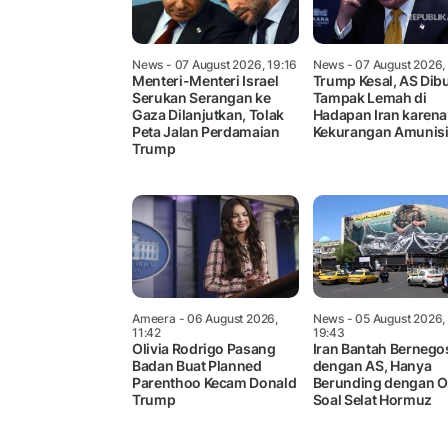
News
- 07 August 2026, 19:16
News
- 07 August 2026,
Menteri-Menteri Israel
Trump Kesal, AS Dib
Serukan Serangan ke
Tampak Lemah di
Gaza Dilanjutkan, Tolak
Hadapan Iran karena
Peta Jalan Perdamaian
Kekurangan Amunis
Trump
Ameera
- 06 August 2026,
News
- 05 August 2026,
11:42
19:43
Olivia Rodrigo Pasang
Iran Bantah Bernego
Badan Buat Planned
dengan AS, Hanya
Parenthoo Kecam Donald
Berunding dengan 
Trump
Soal Selat Hormuz