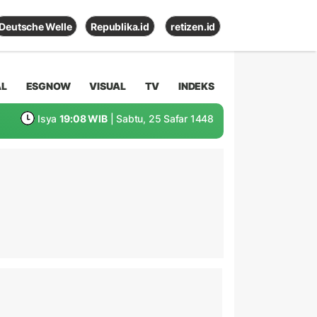
Deutsche Welle
Republika.id
retizen.id
AL
ESGNOW
VISUAL
TV
INDEKS
Isya
19:08 WIB
| Sabtu, 25 Safar 1448