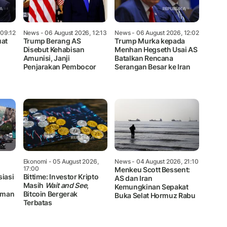
 09:12
News
- 06 August 2026, 12:13
News
- 06 August 2026, 12:02
uat
Trump Berang AS
Trump Murka kepada
Disebut Kehabisan
Menhan Hegseth Usai AS
Amunisi, Janji
Batalkan Rencana
i
Penjarakan Pembocor
Serangan Besar ke Iran
Ekonomi
- 05 August 2026,
News
- 04 August 2026, 21:10
17:00
Menkeu Scott Bessent:
siasi
Bittime: Investor Kripto
AS dan Iran
Masih
Wait and See
,
Kemungkinan Sepakat
Oman
Bitcoin Bergerak
Buka Selat Hormuz Rabu
Terbatas