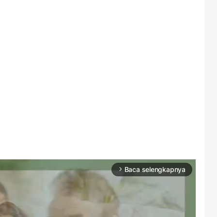
Baca selengkapnya
arrow_forward_ios