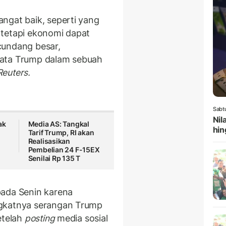
ngat baik, seperti yang
, tetapi ekonomi dapat
cundang besar,
kata Trump dalam sebuah
Reuters.
Sabt
Nil
ak
Media AS: Tangkal
hin
Tarif Trump, RI akan
Realisasikan
Pembelian 24 F-15EX
Senilai Rp 135 T
pada Senin karena
ngkatnya serangan Trump
etelah
posting
media sosial