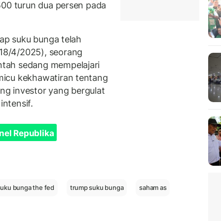
500 turun dua persen pada
ap suku bunga telah
8/4/2025), seorang
tah sedang mempelajari
micu kekhawatiran tentang
g investor yang bergulat
ntensif.
nel Republika
suku bunga the fed
trump suku bunga
saham as