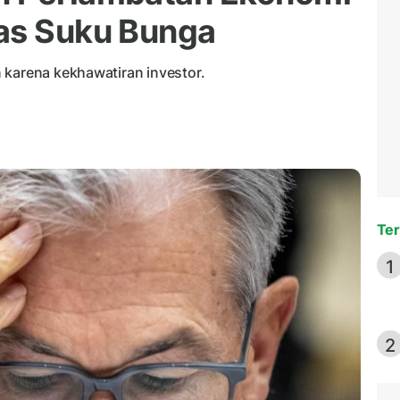
kas Suku Bunga
 karena kekhawatiran investor.
Ter
1
2