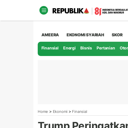
AMEERA
EKONOMI SYARIAH
SKOR
Finansial
Energi
Bisnis
Pertanian
Oto
>
>
Home
Ekonomi
Finansial
Trump Peringatka