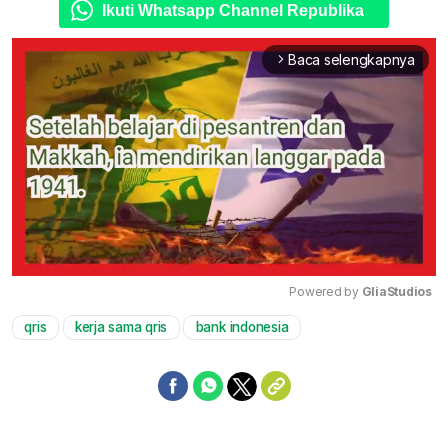
Ikuti Whatsapp Channel Republika
Baca selengkapnya
arrow_forward_ios
Powered by 
GliaStudios
qris
kerja sama qris
bank indonesia
Mute