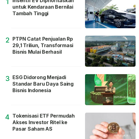
Insentif EV Diprioritaskan
1
untuk Kendaraan Bernilai
Tambah Tinggi
PTPN Catat Penjualan Rp
2
29,1 Triliun, Transformasi
Bisnis Mulai Berhasil
ESG Didorong Menjadi
3
Standar Baru Daya Saing
Bisnis Indonesia
Tokenisasi ETF Permudah
4
Akses Investor Ritel ke
Pasar Saham AS