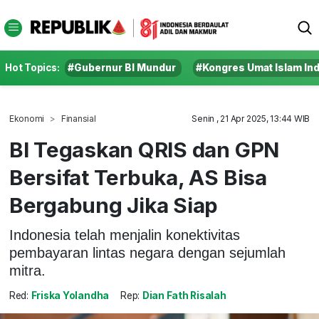
Hot Topics:
#Gubernur BI Mundur
#Kongres Umat Islam In
Ekonomi
Finansial
Senin , 21 Apr 2025, 13:44 WIB
BI Tegaskan QRIS dan GPN
Bersifat Terbuka, AS Bisa
Bergabung Jika Siap
Indonesia telah menjalin konektivitas
pembayaran lintas negara dengan sejumlah
mitra.
Red:
Friska Yolandha
Rep:
Dian Fath Risalah