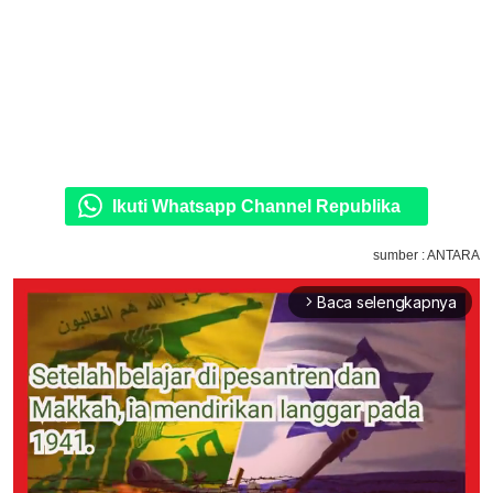
Ikuti Whatsapp Channel Republika
sumber : ANTARA
Baca selengkapnya
arrow_forward_ios