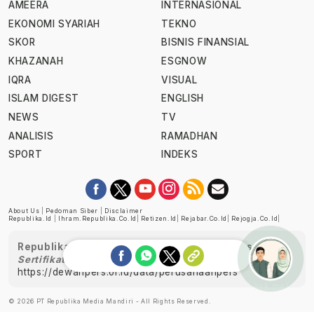
AMEERA
INTERNASIONAL
EKONOMI SYARIAH
TEKNO
SKOR
BISNIS FINANSIAL
KHAZANAH
ESGNOW
IQRA
VISUAL
ISLAM DIGEST
ENGLISH
NEWS
TV
ANALISIS
RAMADHAN
SPORT
INDEKS
About Us
|
Pedoman Siber
|
Disclaimer
Republika.id
|
Ihram.republika.co.id
|
Retizen.id
|
Rejabar.co.id
|
Rejogja.co.id
|
Republika telah diverifikasi oleh Dewan Pers
Sertifikat Nomor 1058/DP-Verifikasi/K/XII/2022
https://dewanpers.or.id/data/perusahaanpers
Ask me!
© 2026 PT Republika Media Mandiri - All Rights Reserved.